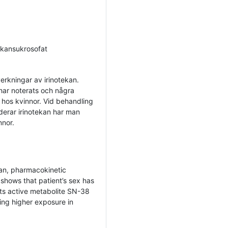
tekansukrosofat
verkningar av irinotekan.
 har noterats och några
 hos kvinnor. Vid behandling
rar irinotekan har man
nnor.
can, pharmacokinetic
shows that patient’s sex has
d its active metabolite SN-38
ting higher exposure in