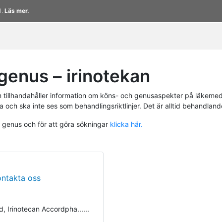
l.
Läs mer.
enus – irinotekan
tillhandahåller information om köns- och genusaspekter på läkemed
a och ska inte ses som behandlingsriktlinjer. Det är alltid behandlan
h genus och för att göra sökningar
klicka här.
ontakta oss
, Irinotecan Accordpha......