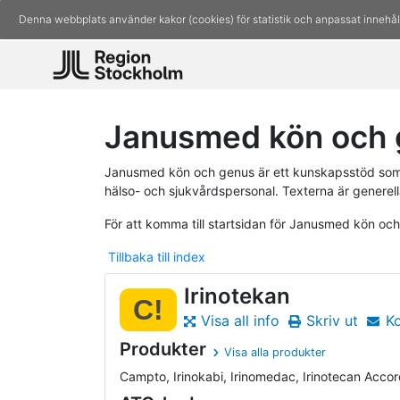
Denna webbplats använder kakor (cookies) för statistik och anpassat innehål
Janusmed kön och g
Janusmed kön och genus är ett kunskapsstöd som 
hälso- och sjukvårdspersonal. Texterna är generell
För att komma till startsidan för Janusmed kön oc
Tillbaka till index
Irinotekan
C!
Visa all info
Skriv ut
K
Produkter
Visa alla produkter
Campto, Irinokabi, Irinomedac, Irinotecan Accord