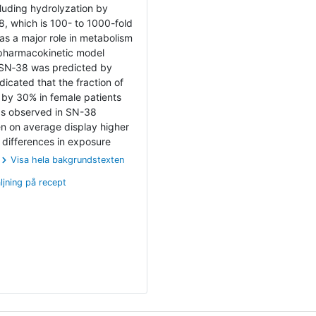
luding hydrolyzation by
8, which is 100- to 1000-fold
as a major role in metabolism
 pharmacokinetic model
o SN‐38 was predicted by
dicated that the fraction of
 by 30% in female patients
was observed in SN-38
n on average display higher
 differences in exposure
Visa hela bakgrundstexten
ljning på recept