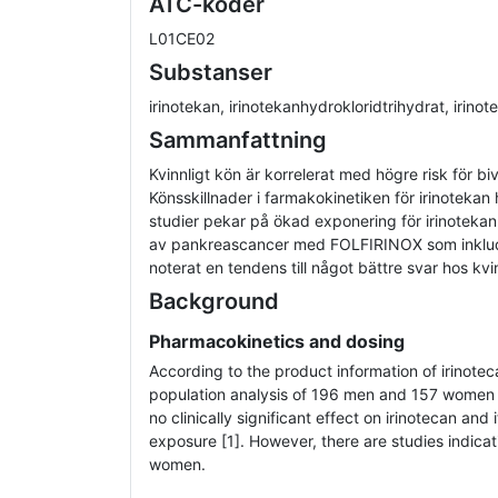
ATC-koder
L01CE02
Substanser
irinotekan, irinotekanhydrokloridtrihydrat, irino
Sammanfattning
Kvinnligt kön är korrelerat med högre risk för bi
Könsskillnader i farmakokinetiken för irinotekan
studier pekar på ökad exponering för irinotekan
av pankreascancer med FOLFIRINOX som inklude
noterat en tendens till något bättre svar hos kvi
Background
Pharmacokinetics and dosing
According to the product information of irinote
population analysis of 196 men and 157 women 
no clinically significant effect on irinotecan an
exposure [1]. However, there are studies indica
women.