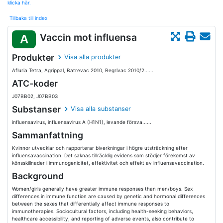
klicka här.
Tillbaka till index
Vaccin mot influensa
A
Produkter
Visa alla produkter
Afluria Tetra, Agrippal, Batrevac 2010, Begrivac 2010/2......
ATC-koder
J07BB02, J07BB03
Substanser
Visa alla substanser
influensavirus, influensavirus A (H1N1), levande försva......
Sammanfattning
Kvinnor utvecklar och rapporterar biverkningar i högre utsträckning efter
influensavaccination. Det saknas tillräcklig evidens som stödjer förekomst av
könsskillnader i immunogenicitet, effektivitet och effekt av influensavaccination.
Background
Women/girls generally have greater immune responses than men/boys. Sex
differences in immune function are caused by genetic and hormonal differences
between the sexes that differentially affect immune responses to
immunotherapies. Sociocultural factors, including health-seeking behaviors,
healthcare accessibility, and reporting of adverse events, also contribute to