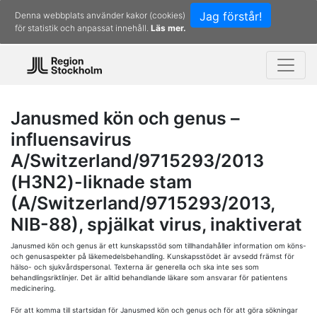
Jag förstår!
Denna webbplats använder kakor (cookies)
för statistik och anpassat innehåll.
Läs mer.
Janusmed kön och genus –
influensavirus
A/Switzerland/9715293/2013
(H3N2)-liknade stam
(A/Switzerland/9715293/2013,
NIB-88), spjälkat virus, inaktiverat
Janusmed kön och genus är ett kunskapsstöd som tillhandahåller information om köns-
och genusaspekter på läkemedelsbehandling. Kunskapsstödet är avsedd främst för
hälso- och sjukvårdspersonal. Texterna är generella och ska inte ses som
behandlingsriktlinjer. Det är alltid behandlande läkare som ansvarar för patientens
medicinering.
För att komma till startsidan för Janusmed kön och genus och för att göra sökningar