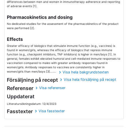
differences between men and women in immunotherapy adherence and reporting
of adverse events [1].
Pharmacokinetics and dosing
No dedicated studies for the assessment of the pharmacokinetics of the product
were performed [2].
Effects
Greater efficacy of biologics that stimulate immune function (e.g., vaccines) is
found in women/girls, whereas the efficacy of biologics that repress immune
function (e.g., checkpoint inhibitors, TNF inhibitors) is higher in men/boys [1]. In
general, females exhibit elevated humoral and cell-mediated immune responses to
vaccination compared to males with greater antibody responses found in
women/girls. Antibody responses to vaccines are consistently higher in
women/girls than men/boys [3].......
Visa hela bakgrundstexten
Försäljning på recept
Visa hela försäljning på recept
Referenser
Visa referenser
Uppdaterat
Litteratursökningsdatum: 12/4/2023
Fasstexter
Visa fasstexter