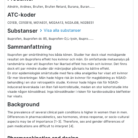
Alindrin, Ardinex, Brufen, Brufen Retard, Burana, Buran......
ATC-koder
C01EB, C01EB16, M01AE01, M02AA13, N02AJ08, N02BE51
Substanser
Visa alla substanser
ibuprofen, ibuprofen dc 85, ibuprofen-D,L-lysin, ibupro......
Sammanfattning
Ibuprofen ger smärtlindring hos båda könen. Studier har dock visat motsägande
resultat om ibuprofens effekt hos kvinnor och män. En omfattande metaanalys på
tandsmärta visar att ibuprofen har likartad effekt hos män och kvinnor. Det finns
dock ett par mindre studier där män/pojkar påvisats ha bättre effekt.
En stor epidemiologisk smärtstudie med flera olika analgetika har visat att kvinnor
får mer biverkningar. Män hade högre risk än kvinnor för magblödning av NSAID-
behandling i en stor retrospektiv studie. Kvinnor hade högre risk för NSAID-
inducerad leverskada i en liten fall-kontrollstudie, medan en stor kohortstudie inte
visade någon könsskillnad. Inga könsskillnader i risken för kardiovaskulära bieffekter
har visats.
Background
The prevalence of several clinical pain conditions is higher in women than in men.
Differences in pharmacokinetics, sex hormones, stress response, or socio-cultural
aspects may be of importance [1-3]. Therefore, sex and gender differences of
pain medications are difficult to interpret [4].