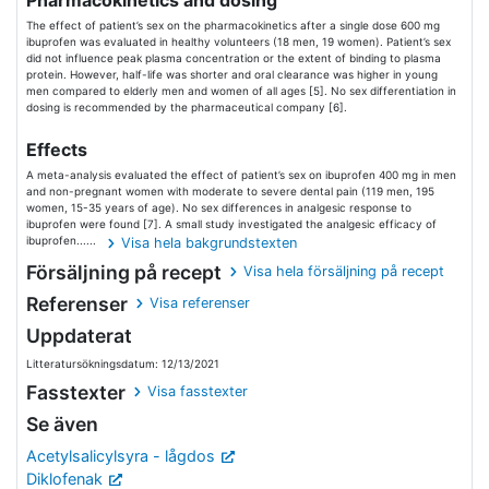
Pharmacokinetics and dosing
The effect of patient’s sex on the pharmacokinetics after a single dose 600 mg
ibuprofen was evaluated in healthy volunteers (18 men, 19 women). Patient’s sex
did not influence peak plasma concentration or the extent of binding to plasma
protein. However, half-life was shorter and oral clearance was higher in young
men compared to elderly men and women of all ages [5]. No sex differentiation in
dosing is recommended by the pharmaceutical company [6].
Effects
A meta-analysis evaluated the effect of patient’s sex on ibuprofen 400 mg in men
and non-pregnant women with moderate to severe dental pain (119 men, 195
women, 15-35 years of age). No sex differences in analgesic response to
ibuprofen were found [7]. A small study investigated the analgesic efficacy of
ibuprofen......
Visa hela bakgrundstexten
Försäljning på recept
Visa hela försäljning på recept
Referenser
Visa referenser
Uppdaterat
Litteratursökningsdatum: 12/13/2021
Fasstexter
Visa fasstexter
Se även
Acetylsalicylsyra - lågdos
Diklofenak