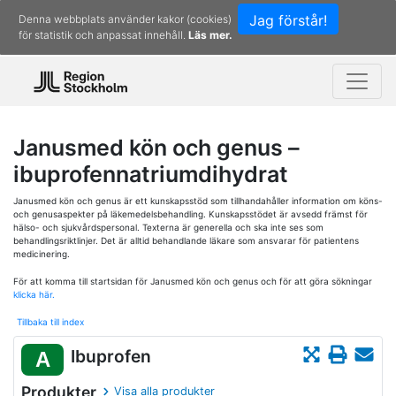
Jag förstår!
Denna webbplats använder kakor (cookies)
för statistik och anpassat innehåll.
Läs mer.
Janusmed kön och genus –
ibuprofennatriumdihydrat
Janusmed kön och genus är ett kunskapsstöd som tillhandahåller information om köns-
och genusaspekter på läkemedelsbehandling. Kunskapsstödet är avsedd främst för
hälso- och sjukvårdspersonal. Texterna är generella och ska inte ses som
behandlingsriktlinjer. Det är alltid behandlande läkare som ansvarar för patientens
medicinering.
För att komma till startsidan för Janusmed kön och genus och för att göra sökningar
klicka här.
Tillbaka till index
Ibuprofen
A
Produkter
Visa alla produkter