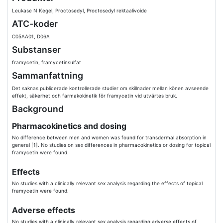
Leukase N Kegel, Proctosedyl, Proctosedyl rektaalivoide
ATC-koder
C05AA01, D06A
Substanser
framycetin, framycetinsulfat
Sammanfattning
Det saknas publicerade kontrollerade studier om skillnader mellan könen avseende
effekt, säkerhet och farmakokinetik för framycetin vid utvärtes bruk.
Background
Pharmacokinetics and dosing
No difference between men and women was found for transdermal absorption in
general [1]. No studies on sex differences in pharmacokinetics or dosing for topical
framycetin were found.
Effects
No studies with a clinically relevant sex analysis regarding the effects of topical
framycetin were found.
Adverse effects
No studies with a clinically relevant sex analysis regarding adverse effects of