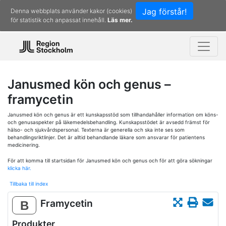
Jag förstår!
Denna webbplats använder kakor (cookies)
för statistik och anpassat innehåll.
Läs mer.
Janusmed kön och genus –
framycetin
Janusmed kön och genus är ett kunskapsstöd som tillhandahåller information om köns-
och genusaspekter på läkemedelsbehandling. Kunskapsstödet är avsedd främst för
hälso- och sjukvårdspersonal. Texterna är generella och ska inte ses som
behandlingsriktlinjer. Det är alltid behandlande läkare som ansvarar för patientens
medicinering.
För att komma till startsidan för Janusmed kön och genus och för att göra sökningar
klicka här.
Tillbaka till index
Framycetin
B
Produkter