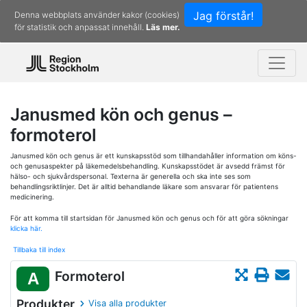
Jag förstår!
Denna webbplats använder kakor (cookies)
för statistik och anpassat innehåll.
Läs mer.
Janusmed kön och genus –
formoterol
Janusmed kön och genus är ett kunskapsstöd som tillhandahåller information om köns-
och genusaspekter på läkemedelsbehandling. Kunskapsstödet är avsedd främst för
hälso- och sjukvårdspersonal. Texterna är generella och ska inte ses som
behandlingsriktlinjer. Det är alltid behandlande läkare som ansvarar för patientens
medicinering.
För att komma till startsidan för Janusmed kön och genus och för att göra sökningar
klicka här.
Tillbaka till index
Formoterol
A
Produkter
Visa alla produkter