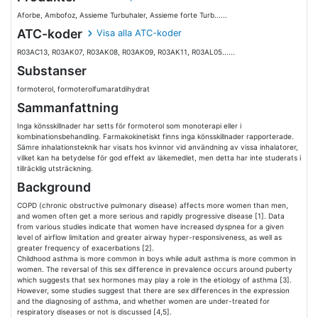
Aforbe, Ambofoz, Assieme Turbuhaler, Assieme forte Turb......
ATC-koder
Visa alla ATC-koder
R03AC13, R03AK07, R03AK08, R03AK09, R03AK11, R03AL05......
Substanser
formoterol, formoterolfumaratdihydrat
Sammanfattning
Inga könsskillnader har setts för formoterol som monoterapi eller i
kombinationsbehandling. Farmakokinetiskt finns inga könsskillnader rapporterade.
Sämre inhalationsteknik har visats hos kvinnor vid användning av vissa inhalatorer,
vilket kan ha betydelse för god effekt av läkemedlet, men detta har inte studerats i
tillräcklig utsträckning.
Background
COPD (chronic obstructive pulmonary disease) affects more women than men,
and women often get a more serious and rapidly progressive disease [1]. Data
from various studies indicate that women have increased dyspnea for a given
level of airflow limitation and greater airway hyper-responsiveness, as well as
greater frequency of exacerbations [2].
Childhood asthma is more common in boys while adult asthma is more common in
women. The reversal of this sex difference in prevalence occurs around puberty
which suggests that sex hormones may play a role in the etiology of asthma [3].
However, some studies suggest that there are sex differences in the expression
and the diagnosing of asthma, and whether women are under-treated for
respiratory diseases or not is discussed [4,5].