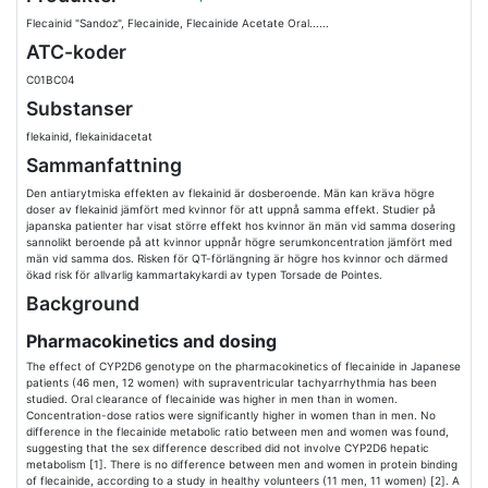
Flecainid "Sandoz", Flecainide, Flecainide Acetate Oral......
ATC-koder
C01BC04
Substanser
flekainid, flekainidacetat
Sammanfattning
Den antiarytmiska effekten av flekainid är dosberoende. Män kan kräva högre
doser av flekainid jämfört med kvinnor för att uppnå samma effekt. Studier på
japanska patienter har visat större effekt hos kvinnor än män vid samma dosering
sannolikt beroende på att kvinnor uppnår högre serumkoncentration jämfört med
män vid samma dos. Risken för QT-förlängning är högre hos kvinnor och därmed
ökad risk för allvarlig kammartakykardi av typen Torsade de Pointes.
Background
Pharmacokinetics and dosing
The effect of CYP2D6 genotype on the pharmacokinetics of flecainide in Japanese
patients (46 men, 12 women) with supraventricular tachyarrhythmia has been
studied. Oral clearance of flecainide was higher in men than in women.
Concentration-dose ratios were significantly higher in women than in men. No
difference in the flecainide metabolic ratio between men and women was found,
suggesting that the sex difference described did not involve CYP2D6 hepatic
metabolism [1]. There is no difference between men and women in protein binding
of flecainide, according to a study in healthy volunteers (11 men, 11 women) [2]. A