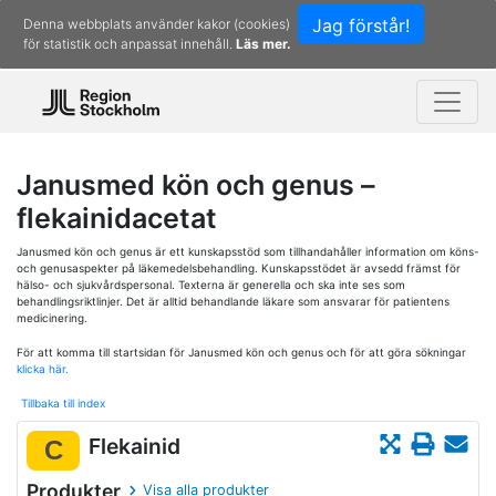
Jag förstår!
Denna webbplats använder kakor (cookies)
för statistik och anpassat innehåll.
Läs mer.
Janusmed kön och genus –
flekainidacetat
Janusmed kön och genus är ett kunskapsstöd som tillhandahåller information om köns-
och genusaspekter på läkemedelsbehandling. Kunskapsstödet är avsedd främst för
hälso- och sjukvårdspersonal. Texterna är generella och ska inte ses som
behandlingsriktlinjer. Det är alltid behandlande läkare som ansvarar för patientens
medicinering.
För att komma till startsidan för Janusmed kön och genus och för att göra sökningar
klicka här.
Tillbaka till index
Flekainid
C
Produkter
Visa alla produkter