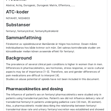
Abstral, Actiq, Durogesic, Durogesic Matrix, Effentora,......
ATC-koder
N01AH01, N02AB03
Substanser
fentanyl, fentanylcitrat, fentanylhydroklorid
Sammanfattning
Förekomst av opioidinducerat illamående är högre hos kvinnor. Dosen måste
individualiseras hos både kvinnor och män. Det saknas kontrollerade studier om
könsskillnader mellan könen avseende effekt för fentanyl.
Background
The prevalence of several clinical pain conditions is higher in women than in men.
Differences in pharmacokinetics, sex hormones, stress response, or socio-cultural
aspects may be of importance [1-3]. Therefore, sex and gender differences of
pain medications are difficult to interpret [4].
Studies on abuse potential of opioids have not been included in this document.
Pharmacokinetics and dosing
The influence of patient’s sex on fentanyl pharmacokinetics were studied only in
patients using transdermal patches. Patient’s sex did not influence delivery rate of
transdermal fentanyl in patients undergoing palliative care (33 men, 35 women).
Also, a pharmacokinetic model describing the relationship between fentanyl
transdermal dose rate and urinary fentanyl excretion was established and showed