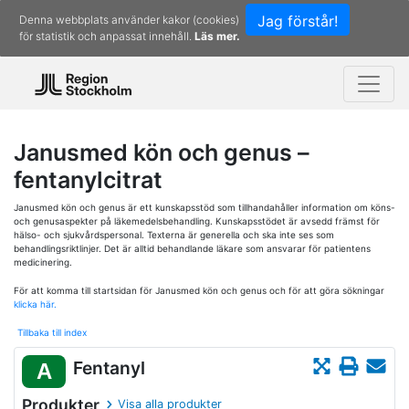
Jag förstår!
Denna webbplats använder kakor (cookies)
för statistik och anpassat innehåll.
Läs mer.
Janusmed kön och genus –
fentanylcitrat
Janusmed kön och genus är ett kunskapsstöd som tillhandahåller information om köns-
och genusaspekter på läkemedelsbehandling. Kunskapsstödet är avsedd främst för
hälso- och sjukvårdspersonal. Texterna är generella och ska inte ses som
behandlingsriktlinjer. Det är alltid behandlande läkare som ansvarar för patientens
medicinering.
För att komma till startsidan för Janusmed kön och genus och för att göra sökningar
klicka här.
Tillbaka till index
Fentanyl
A
Produkter
Visa alla produkter