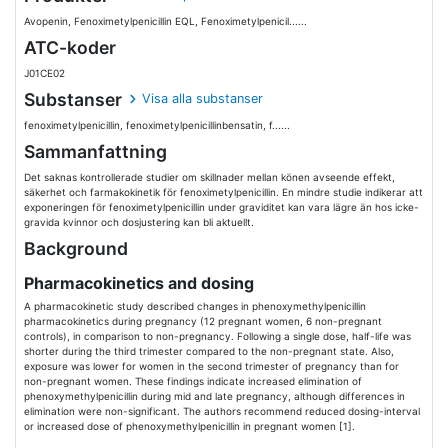
Avopenin, Fenoximetylpenicillin EQL, Fenoximetylpenicil......
ATC-koder
J01CE02
Substanser
Visa alla substanser
fenoximetylpenicillin, fenoximetylpenicillinbensatin, f......
Sammanfattning
Det saknas kontrollerade studier om skillnader mellan könen avseende effekt,
säkerhet och farmakokinetik för fenoximetylpenicillin. En mindre studie indikerar att
exponeringen för fenoximetylpenicillin under graviditet kan vara lägre än hos icke-
gravida kvinnor och dosjustering kan bli aktuellt.
Background
Pharmacokinetics and dosing
A pharmacokinetic study described changes in phenoxymethylpenicillin
pharmacokinetics during pregnancy (12 pregnant women, 6 non-pregnant
controls), in comparison to non-pregnancy. Following a single dose, half-life was
shorter during the third trimester compared to the non-pregnant state. Also,
exposure was lower for women in the second trimester of pregnancy than for
non-pregnant women. These findings indicate increased elimination of
phenoxymethylpenicillin during mid and late pregnancy, although differences in
elimination were non-significant. The authors recommend reduced dosing-interval
or increased dose of phenoxymethylpenicillin in pregnant women [1].