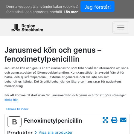
Jag förstår!
Denna webbplats använder kakor (cookies)
för statistik och anpassat innehåll.
Läs mer.
Janusmed kön och genus –
fenoximetylpenicillin
Janusmed kön och genus är ett kunskapsstöd som tillhandahåller information om köns-
och genusaspekter på läkemedelsbehandling. Kunskapsstödet är avsedd främst för
hälso- och sjukvårdspersonal. Texterna är generella och ska inte ses som
behandlingsriktlinjer. Det är alltid behandlande läkare som ansvarar för patientens
medicinering.
För att komma till startsidan för Janusmed kön och genus och för att göra sökningar
klicka här.
Tillbaka till index
Fenoximetylpenicillin
B
Produkter
Visa alla produkter