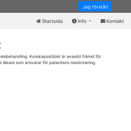
Jag förstår!
Startsida
Info
Kontakt
t
elsbehandling. Kunskapsstödet är avsedd främst för
de läkare som ansvarar för patientens medicinering.