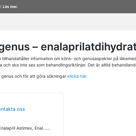
l.
Läs mer.
enus – enalaprilatdihydra
tillhandahåller information om köns- och genusaspekter på läkemed
a och ska inte ses som behandlingsriktlinjer. Det är alltid behandlan
h genus och för att göra sökningar
klicka här.
ontakta oss
alapril Astimex, Enal......