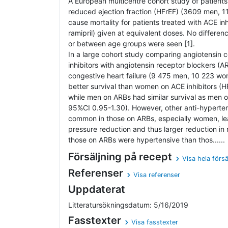
A European multicentre cohort study of patients 
reduced ejection fraction (HFrEF) (3609 men, 11
cause mortality for patients treated with ACE inhibi
ramipril) given at equivalent doses. No diffe
or between age groups were seen [1].
In a large cohort study comparing angiotensin
inhibitors with angiotensin receptor blockers (AR
congestive heart failure (9 475 men, 10 223 
better survival than women on ACE inhibitors (
while men on ARBs had similar survival as men on
95%CI 0.95-1.30). However, other anti-hyperte
common in those on ARBs, especially women, lea
pressure reduction and thus larger reduction in r
those on ARBs were hypertensive than thos......
Försäljning på recept
Visa hela försä
Referenser
Visa referenser
Uppdaterat
Litteratursökningsdatum: 5/16/2019
Fasstexter
Visa fasstexter