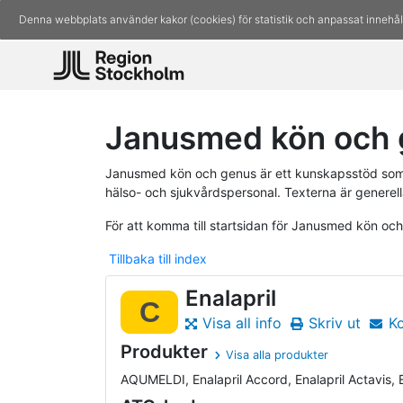
Denna webbplats använder kakor (cookies) för statistik och anpassat innehål
Janusmed kön och g
Janusmed kön och genus är ett kunskapsstöd som 
hälso- och sjukvårdspersonal. Texterna är generell
För att komma till startsidan för Janusmed kön oc
Tillbaka till index
Enalapril
C
Visa all info
Skriv ut
K
Produkter
Visa alla produkter
AQUMELDI, Enalapril Accord, Enalapril Actavis, En