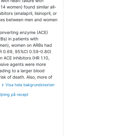
with heart failure with
14 women) found similar all-
tors (enalapril, lisinopril, or
rences between men and women
 converting enzyme (ACE)
Bs) in patients with
women), women on ARBs had
HR 0.69, 95%CI 0.59-0.80)
 ACE inhibitors (HR 1.10,
nsive agents were more
ding to a larger blood
isk of death. Also, more of
Visa hela bakgrundstexten
ljning på recept