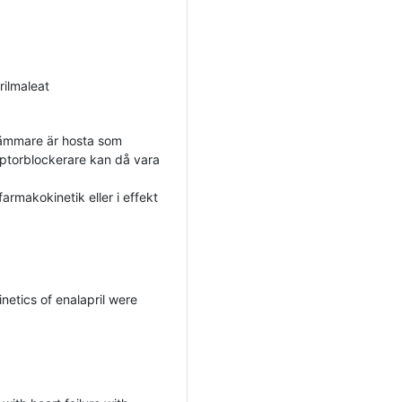
rilmaleat
hämmare är hosta som
eptorblockerare kan då vara
farmakokinetik eller i effekt
netics of enalapril were