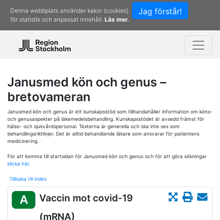
Jag förstår!
Denna webbplats använder kakor (cookies)
för statistik och anpassat innehåll.
Läs mer.
Janusmed kön och genus –
bretovameran
Janusmed kön och genus är ett kunskapsstöd som tillhandahåller information om köns-
och genusaspekter på läkemedelsbehandling. Kunskapsstödet är avsedd främst för
hälso- och sjukvårdspersonal. Texterna är generella och ska inte ses som
behandlingsriktlinjer. Det är alltid behandlande läkare som ansvarar för patientens
medicinering.
För att komma till startsidan för Janusmed kön och genus och för att göra sökningar
klicka här.
Tillbaka till index
Vaccin mot covid-19
A
(mRNA)