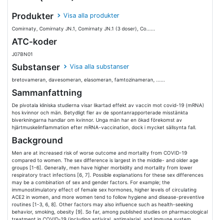
Produkter
Visa alla produkter
Comirnaty, Comirnaty JN.1, Comirnaty JN.1 (3 doser), Co......
ATC-koder
J07BN01
Substanser
Visa alla substanser
bretovameran, davesomeran, elasomeran, famtozinameran, ......
Sammanfattning
De pivotala kliniska studierna visar likartad effekt av vaccin mot covid-19 (mRNA)
hos kvinnor och män. Betydligt fler av de spontanrapporterade misstänkta
biverkningarna handlar om kvinnor. Unga män har en ökad förekomst av
hjärtmuskelinflammation efter mRNA-vaccination, dock i mycket sällsynta fall.
Background
Men are at increased risk of worse outcome and mortality from COVID-19
compared to women. The sex difference is largest in the middle- and older age
groups [1-6]. Generally, men have higher morbidity and mortality from lower
respiratory tract infections [6, 7]. Possible explanations for these sex differences
may be a combination of sex and gender factors. For example; the
immunostimulatory effect of female sex hormones, higher levels of circulating
ACE2 in women, and more women tend to follow hygiene and disease-preventive
routines [1-3, 6, 8]. Other factors may also influence such as health-seeking
behavior, smoking, obesity [9]. So far, among published studies on pharmacological
treatment in COVID-19 (including antiviral, antimalarial, and immune system