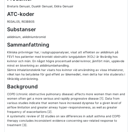
Bretaris Genuair, Duaklir Genuair, Eklira Genuair
ATC-koder
R03AL05, R03BB05
Substanser
aklidinium, aklidiniumbromid
Sammanfattning
Kliniska prövningar har, i subgruppsanalyser, visat att effekten av aklidinium på
FEV1 hos patienter med kroniskt obstruktiv lungsjukdom (KOL) är likvärdig hos
kvinnor och män. En något högre procentuell andel kvinnor, jämfört män, upplevde
minst en biverkning av aklidiniumbehandling.
Sämre inhalationsteknik har visats hos kvinnor vid användning av vissa inhalatorer,
vilket kan ha betydelse för god effekt av läkemedlet, men detta har inte studerats i
tillräcklig utsträckning.
Background
COPD (chronic obstructive pulmonary disease) affects more women than men and
women often get a more serious and rapidly progressive disease [1]. Data from
various studies indicate that women have increased dyspnea for a given level of
airflow limitation and greater airway hyper-responsiveness, as well as greater
frequency of exacerbations [2].
A systematic review of 32 studies on sex differences in adult asthma and COPD
therapy concludes inconsistent evidence concerning sex-related response to
treatment [3].