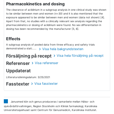
Pharmacokinetics and dosing
The clearance of aclidinium in a subgroup analysis in one clinical study was shown
to be similar between men and women (n=30) and it is also mentioned that the
exposure appeared to be similar between men and women (data not shown) [4].
Apart from that, no studies with a clinically relevant sex analysis regarding the
pharmacokinetics or dosing of aclidinium were found. No sex differentiation in
dosing has been recommended by the manufacturer [5, 6].
Effects
A subgroup analysis of pooled data from three efficacy and safety trials
demonstrated a stati......
Visa hela bakgrundstexten
Försäljning på recept
Visa hela försäljning på recept
Referenser
Visa referenser
Uppdaterat
Litteratursökningsdatum: 3/25/2021
Fasstexter
Visa fasstexter
Janusmed kön och genus produceras i samarbete mellan Hälso- och
sjukvårdsförvaltningen, Region Stockholm och Klinisk farmakologi, Karolinska
Universitetssjukhuset samt Centrum för Genusmedicin, Karolinska Institutet.