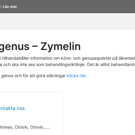
l.
Läs mer.
genus – Zymelin
tillhandahåller information om köns- och genusaspekter på läkemed
a och ska inte ses som behandlingsriktlinjer. Det är alltid behandlan
h genus och för att göra sökningar
klicka här.
ontakta oss
nex, Otrivin, Otrivin......