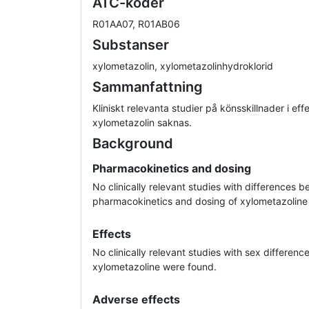
ATC-koder
R01AA07, R01AB06
Substanser
xylometazolin, xylometazolinhydroklorid
Sammanfattning
Kliniskt relevanta studier på könsskillnader i ef
xylometazolin saknas.
Background
Pharmacokinetics and dosing
No clinically relevant studies with difference
pharmacokinetics and dosing of xylometazoline
Effects
No clinically relevant studies with sex difference
xylometazoline were found.
Adverse effects