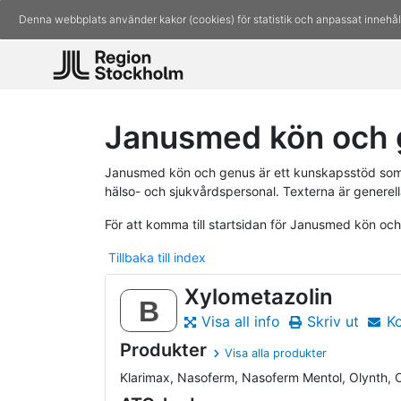
Denna webbplats använder kakor (cookies) för statistik och anpassat innehål
Janusmed kön och 
Janusmed kön och genus är ett kunskapsstöd som 
hälso- och sjukvårdspersonal. Texterna är generell
För att komma till startsidan för Janusmed kön oc
Tillbaka till index
Xylometazolin
B
Visa all info
Skriv ut
K
Produkter
Visa alla produkter
Klarimax, Nasoferm, Nasoferm Mentol, Olynth, Otri