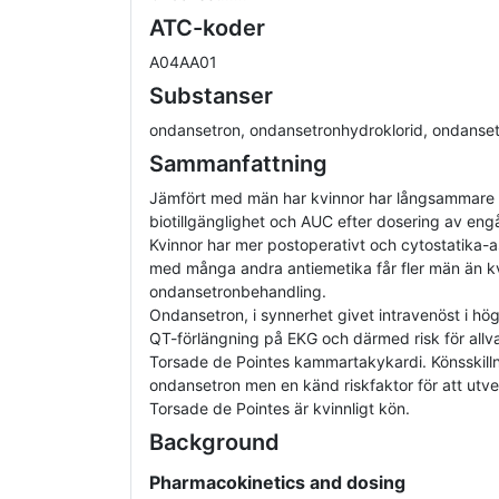
ATC-koder
A04AA01
Substanser
ondansetron, ondansetronhydroklorid, ondanset
Sammanfattning
Jämfört med män har kvinnor har långsammare 
biotillgänglighet och AUC efter dosering av en
Kvinnor har mer postoperativt och cytostatika-a
med många andra antiemetika får fler män än k
ondansetronbehandling.
Ondansetron, i synnerhet givet intravenöst i hö
QT-förlängning på EKG och därmed risk för allv
Torsade de Pointes kammartakykardi. Könsskillna
ondansetron men en känd riskfaktor för att utv
Torsade de Pointes är kvinnligt kön.
Background
Pharmacokinetics and dosing