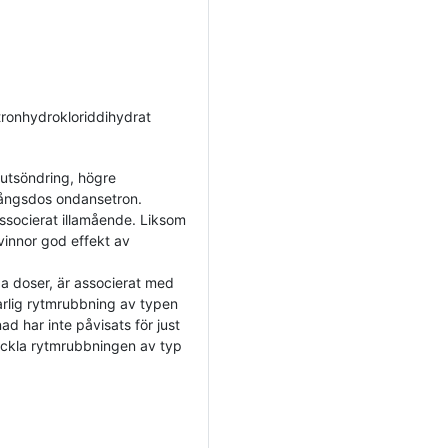
ronhydrokloriddihydrat
utsöndring, högre
gångsdos ondansetron.
ssocierat illamående. Liksom
vinnor god effekt av
ga doser, är associerat med
arlig rytmrubbning av typen
d har inte påvisats för just
eckla rytmrubbningen av typ