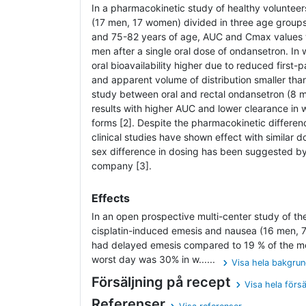
In a pharmacokinetic study of healthy voluntee
(17 men, 17 women) divided in three age groups
and 75-82 years of age, AUC and Cmax values 
men after a single oral dose of ondansetron. In
oral bioavailability higher due to reduced first-
and apparent volume of distribution smaller than
study between oral and rectal ondansetron (8 
results with higher AUC and lower clearance in 
forms [2]. Despite the pharmacokinetic differen
clinical studies have shown effect with simila
sex difference in dosing has been suggested b
company [3].
Effects
In an open prospective multi-center study of th
cisplatin-induced emesis and nausea (16 men,
had delayed emesis compared to 19 % of the me
worst day was 30% in w......
Visa hela bakgru
Försäljning på recept
Visa hela försä
Referenser