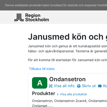
Denna webbplats använder kakor (cookies) för statistik och anpassat innehål
Janusmed kön och 
Janusmed kön och genus är ett kunskapsstöd som 
hälso- och sjukvårdspersonal. Texterna är generell
För att komma till startsidan för Janusmed kön oc
Tillbaka till index
Ondansetron
A
Visa all info
Skriv ut
K
Produkter
Visa alla produkter
Ondansetron, Ondansetron 2care4, Ondansetro
Ondanset......