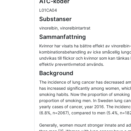
ATC-koder
L01CA04
Substanser
vinorelbin, vinorelbintartrat
Sammanfattning
Kvinnor har visats ha bättre effekt av vinorelbi
kombinationsbehandling av icke småcellig lungc
undvikas till flickor och kvinnor som kan tänkas 
effektiv preventivmetod används.
Background
The incidence of lung cancer has decreased a
has increased significantly among women, whic
smoking habits. Now the proportion of smoking
proportion of smoking men. In Sweden lung can
yearly cases of cancer, year 2016. The incid
(6.8%, n=2067), compared to men (5.4%, n=182
Generally, women mount stronger innate and a