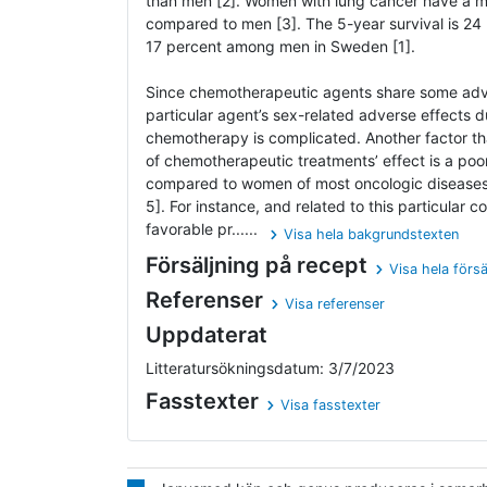
than men [2]. Women with lung cancer have a mo
compared to men [3]. The 5-year survival is 
17 percent among men in Sweden [1].
Since chemotherapeutic agents share some adver
particular agent’s sex-related adverse effects 
chemotherapy is complicated. Another factor th
of chemotherapeutic treatments’ effect is a poo
compared to women of most oncologic diseases 
5]. For instance, and related to this particular c
favorable pr......
Visa hela bakgrundstexten
Försäljning på recept
Visa hela försä
Referenser
Visa referenser
Uppdaterat
Litteratursökningsdatum: 3/7/2023
Fasstexter
Visa fasstexter