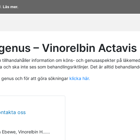
l.
Läs mer.
enus – Vinorelbin Actavis
tillhandahåller information om köns- och genusaspekter på läkemed
a och ska inte ses som behandlingsriktlinjer. Det är alltid behandlan
h genus och för att göra sökningar
klicka här.
ontakta oss
 Ebewe, Vinorelbin H......