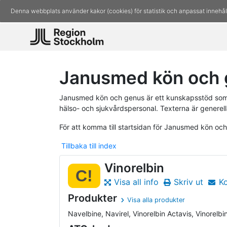
Denna webbplats använder kakor (cookies) för statistik och anpassat innehål
Janusmed kön och g
Janusmed kön och genus är ett kunskapsstöd som 
hälso- och sjukvårdspersonal. Texterna är generell
För att komma till startsidan för Janusmed kön oc
Tillbaka till index
Vinorelbin
C!
Visa all info
Skriv ut
K
Produkter
Visa alla produkter
Navelbine, Navirel, Vinorelbin Actavis, Vinorelbin