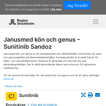
Jag förstår!
Denna webbplats använder kakor (cookies)
för statistik och anpassat innehåll.
Läs mer.
Janusmed kön och genus –
Sunitinib Sandoz
Janusmed kön och genus är ett kunskapsstöd som tillhandahåller information om köns-
och genusaspekter på läkemedelsbehandling. Kunskapsstödet är avsedd främst för
hälso- och sjukvårdspersonal. Texterna är generella och ska inte ses som
behandlingsriktlinjer. Det är alltid behandlande läkare som ansvarar för patientens
medicinering.
För att komma till startsidan för Janusmed kön och genus och för att göra sökningar
klicka här.
Tillbaka till index
Sunitinib
C!
Produkter
Visa alla produkter