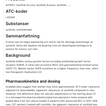
SUTENT, Sunitinib Accord, Sunitinib Avansor, Sunitinib ......
ATC-koder
L01EX01
Substanser
sunitinib, sunitinibmalat
Sammanfattning
Kvinnor kan ha högre exponering och större risk för allvarliga biverkningar av
sunitinib. Detta bör beaktas vid dosering trots att doseringsanvisningarna är
samma för kvinnor och män.
Background
Sunitinib inhibits various growth factors including endothelial growth factor
receptor (EGFR), in renal cell carcinoma (RCC) and gastrointestinal stromal tumor
(GIST) [1]. Women harbor EGFR mutations at a higher frequency than men, which
has therapeutic implications [2].
Pharmacokinetics and dosing
Available data suggest that women may have approximately 30 % lower clearance
adjusted for bioavailability (apparent clearance) of sunitinib compared to men.
However, this difference does not warrant adjustments to the starting dose [1].
In a retrospective pharmacokinetics/pharmacodynamics meta-analysis with
pooled data from ten clinical studies in patients with advanced RCC or GIST (426
men, 221 women) treated with sunitinib, the apparent clearance of sunitinib was