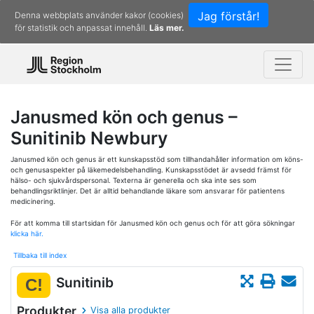
Jag förstår!
Denna webbplats använder kakor (cookies)
för statistik och anpassat innehåll.
Läs mer.
Janusmed kön och genus –
Sunitinib Newbury
Janusmed kön och genus är ett kunskapsstöd som tillhandahåller information om köns-
och genusaspekter på läkemedelsbehandling. Kunskapsstödet är avsedd främst för
hälso- och sjukvårdspersonal. Texterna är generella och ska inte ses som
behandlingsriktlinjer. Det är alltid behandlande läkare som ansvarar för patientens
medicinering.
För att komma till startsidan för Janusmed kön och genus och för att göra sökningar
klicka här.
Tillbaka till index
Sunitinib
C!
Produkter
Visa alla produkter