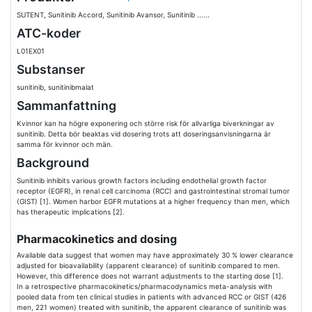
SUTENT, Sunitinib Accord, Sunitinib Avansor, Sunitinib ......
ATC-koder
L01EX01
Substanser
sunitinib, sunitinibmalat
Sammanfattning
Kvinnor kan ha högre exponering och större risk för allvarliga biverkningar av
sunitinib. Detta bör beaktas vid dosering trots att doseringsanvisningarna är
samma för kvinnor och män.
Background
Sunitinib inhibits various growth factors including endothelial growth factor
receptor (EGFR), in renal cell carcinoma (RCC) and gastrointestinal stromal tumor
(GIST) [1]. Women harbor EGFR mutations at a higher frequency than men, which
has therapeutic implications [2].
Pharmacokinetics and dosing
Available data suggest that women may have approximately 30 % lower clearance
adjusted for bioavailability (apparent clearance) of sunitinib compared to men.
However, this difference does not warrant adjustments to the starting dose [1].
In a retrospective pharmacokinetics/pharmacodynamics meta-analysis with
pooled data from ten clinical studies in patients with advanced RCC or GIST (426
men, 221 women) treated with sunitinib, the apparent clearance of sunitinib was