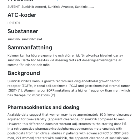
SUTENT, Sunitinib Accord, Sunitinib Avansor, Sunitinib ......
ATC-koder
L01EX01
Substanser
sunitinib, sunitinibmalat
Sammanfattning
Kvinnor kan ha högre exponering och större risk för allvarliga biverkningar av
sunitinib. Detta bör beaktas vid dosering trots att doseringsanvisningarna är
samma för kvinnor och män.
Background
Sunitinib inhibits various growth factors including endothelial growth factor
receptor (EGFR), in renal cell carcinoma (RCC) and gastrointestinal stromal tumor
(GIST) [1]. Women harbor EGFR mutations at a higher frequency than men, which
has therapeutic implications [2].
Pharmacokinetics and dosing
Available data suggest that women may have approximately 30 % lower clearance
adjusted for bioavailability (apparent clearance) of sunitinib compared to men.
However, this difference does not warrant adjustments to the starting dose [1].
In a retrospective pharmacokinetics/pharmacodynamics meta-analysis with
pooled data from ten clinical studies in patients with advanced RCC or GIST (426
men, 221 women) treated with sunitinib, the apparent clearance of sunitinib was