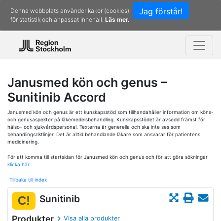
Jag förstår!
Denna webbplats använder kakor (cookies)
för statistik och anpassat innehåll.
Läs mer.
Janusmed kön och genus –
Sunitinib Accord
Janusmed kön och genus är ett kunskapsstöd som tillhandahåller information om köns-
och genusaspekter på läkemedelsbehandling. Kunskapsstödet är avsedd främst för
hälso- och sjukvårdspersonal. Texterna är generella och ska inte ses som
behandlingsriktlinjer. Det är alltid behandlande läkare som ansvarar för patientens
medicinering.
För att komma till startsidan för Janusmed kön och genus och för att göra sökningar
klicka här.
Tillbaka till index
Sunitinib
C!
Produkter
Visa alla produkter