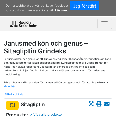
Jag förstår!
Denna webbplats använder kakor (cookies)
för statistik och anpassat innehåll.
Läs mer.
Janusmed kön och genus –
Sitagliptin Grindeks
Janusmed kön och genus är ett kunskapsstöd som tillhandahåller information om köns-
och genusaspekter på läkemedelsbehandling. Kunskapsstödet är avsedd främst för
hälso- och sjukvårdspersonal. Texterna är generella och ska inte ses som
behandlingsriktlinjer. Det är alltid behandlande läkare som ansvarar för patientens
medicinering.
För att komma till startsidan för Janusmed kön och genus och för att göra sökningar
klicka här.
Tillbaka till index
Sitagliptin
C!
Produkter
Visa alla produkter