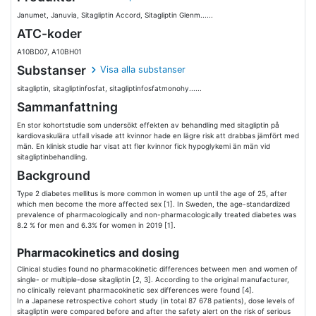
Janumet, Januvia, Sitagliptin Accord, Sitagliptin Glenm......
ATC-koder
A10BD07, A10BH01
Substanser
Visa alla substanser
sitagliptin, sitagliptinfosfat, sitagliptinfosfatmonohy......
Sammanfattning
En stor kohortstudie som undersökt effekten av behandling med sitagliptin på
kardiovaskulära utfall visade att kvinnor hade en lägre risk att drabbas jämfört med
män. En klinisk studie har visat att fler kvinnor fick hypoglykemi än män vid
sitagliptinbehandling.
Background
Type 2 diabetes mellitus is more common in women up until the age of 25, after
which men become the more affected sex [1]. In Sweden, the age-standardized
prevalence of pharmacologically and non-pharmacologically treated diabetes was
8.2 % for men and 6.3% for women in 2019 [1].
Pharmacokinetics and dosing
Clinical studies found no pharmacokinetic differences between men and women of
single- or multiple-dose sitagliptin [2, 3]. According to the original manufacturer,
no clinically relevant pharmacokinetic sex differences were found [4].
In a Japanese retrospective cohort study (in total 87 678 patients), dose levels of
sitagliptin were compared before and after the safety alert on the risk of serious