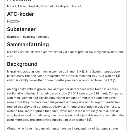
Maxalt, Maxalt Rapitab, Rizasmelt, Rizatriptan 2care4, ......
ATC-koder
N02CC04
Substanser
rizatriptan, rizatriptanbensoat
Sammanfattning
Studier visar att effekten av rizatriptan vid akut migrän är likvärdig hos kvinnor och
män.
Background
Migraine is twice as common in women as in men [1-3]. In a Swedish population-
based study the one-year prevalence was 9.5% in men and 16.7 % in women [4]
which is slightly lower than three months prevalence reported from the US [1].
Among adults with migraine, sex and gender differences were found in a cross-
sectional longitudinal internet-based study (11 049 women, 4 084 men). Compared
with men, women had significantly higher amount of monthly headache days,
were more likely to have been diagnosed with migraine and to report headache-
related disability and cutaneous allodynia. Among prescription medication users,
women took more triptans than men, while men were more likely to take opioids
and, besides oral formulations, use nasal spray and injectable medication. Men also
used more daily oral preventive medication than women [5].
Women who have migraine with aura have an increased risk of ischemic stroke