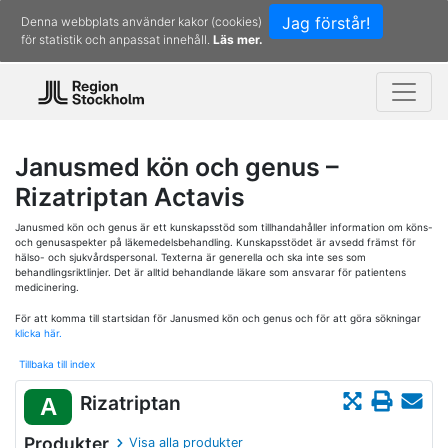
Jag förstår!
Denna webbplats använder kakor (cookies)
för statistik och anpassat innehåll.
Läs mer.
Janusmed kön och genus –
Rizatriptan Actavis
Janusmed kön och genus är ett kunskapsstöd som tillhandahåller information om köns-
och genusaspekter på läkemedelsbehandling. Kunskapsstödet är avsedd främst för
hälso- och sjukvårdspersonal. Texterna är generella och ska inte ses som
behandlingsriktlinjer. Det är alltid behandlande läkare som ansvarar för patientens
medicinering.
För att komma till startsidan för Janusmed kön och genus och för att göra sökningar
klicka här.
Tillbaka till index
Rizatriptan
A
Produkter
Visa alla produkter