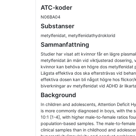
ATC-koder
N06BA04
Substanser
metylfenidat, metylfenidathydroklorid
Sammanfattning
Studier har visat att kvinnor får en lägre plasm
metylfenidat än män vid viktjusterad dosering, v
kvinnor kan behöva en högre dos metylfenidat p
Lägsta effektiva dos ska eftersträvas vid beha
effektiva dosen kan bli något högre hos flickor/
biverkningar av metylfenidat vid ADHD är likart
Background
In children and adolescents, Attention Deficit H
is more commonly diagnosed in boys, with the se
10:1 [1-4], with higher male-to-female ratios foun
population-based samples. The male-to-female ra
clinical samples than in childhood and adolesce