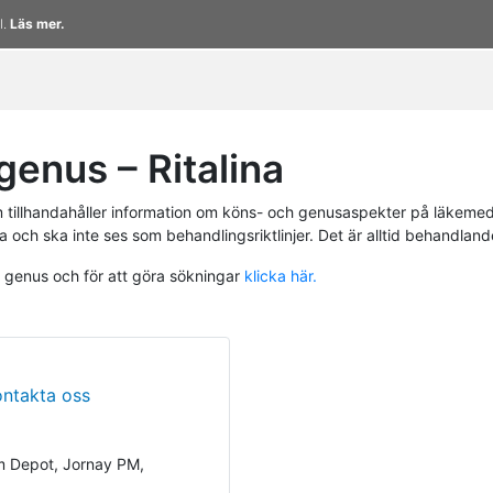
l.
Läs mer.
enus – Ritalina
tillhandahåller information om köns- och genusaspekter på läkemed
a och ska inte ses som behandlingsriktlinjer. Det är alltid behandlan
h genus och för att göra sökningar
klicka här.
ontakta oss
m Depot, Jornay PM,