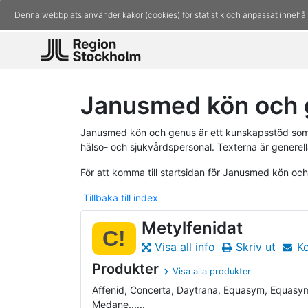
Denna webbplats använder kakor (cookies) för statistik och anpassat innehål
Janusmed kön och g
Janusmed kön och genus är ett kunskapsstöd som 
hälso- och sjukvårdspersonal. Texterna är generell
För att komma till startsidan för Janusmed kön oc
Tillbaka till index
Metylfenidat
C!
Visa all info
Skriv ut
K
Produkter
Visa alla produkter
Affenid, Concerta, Daytrana, Equasym, Equasy
Medane......