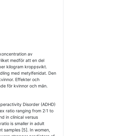
akoncentration av
ilket medför att en del
er kilogram kroppsvikt.
ndling med metylfenidat. Den
kvinnor. Effekter och
ade för kvinnor och män.
yperactivity Disorder (ADHD)
x ratio ranging from 2:1 to
d in clinical versus
tio is smaller in adult
nt samples [5]. In women,