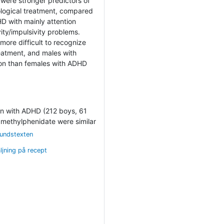
were stronger predictors of
ological treatment, compared
D with mainly attention
ity/impulsivity problems.
more difficult to recognize
reatment, and males with
on than females with ADHD
ren with ADHD (212 boys, 61
f methylphenidate were similar
rundstexten
ljning på recept