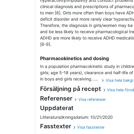
hyperactivity/impulsivity and conduct problems 
clinical diagnosis and prescriptions of pharmac
to men [6]. Girls more often than boys have ADH
deficit disorder and more rarely clear hyperactiv
Therefore, the diagnosis in girls/women may be 
and be less likely to receive pharmacological t
ADHD are more likely to receive ADHD medicati
[6-9].
Pharmacokinetics and dosing
In a population pharmacokinetic study in child
girls; age 5-18 years), clearance and half-life o
in boys and girls receiving......
Visa hela bakg
Försäljning på recept
Visa hela försä
Referenser
Visa referenser
Uppdaterat
Litteratursökningsdatum: 10/21/2020
Fasstexter
Visa fasstexter