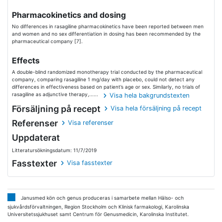
Pharmacokinetics and dosing
No differences in rasagiline pharmacokinetics have been reported between men
and women and no sex differentiation in dosing has been recommended by the
pharmaceutical company [7].
Effects
A double-blind randomized monotherapy trial conducted by the pharmaceutical
company, comparing rasagiline 1 mg/day with placebo, could not detect any
differences in effectiveness based on patient’s age or sex. Similarly, no trials of
rasagiline as adjunctive therapy,......
Visa hela bakgrundstexten
Försäljning på recept
Visa hela försäljning på recept
Referenser
Visa referenser
Uppdaterat
Litteratursökningsdatum: 11/7/2019
Fasstexter
Visa fasstexter
Janusmed kön och genus produceras i samarbete mellan Hälso- och
sjukvårdsförvaltningen, Region Stockholm och Klinisk farmakologi, Karolinska
Universitetssjukhuset samt Centrum för Genusmedicin, Karolinska Institutet.