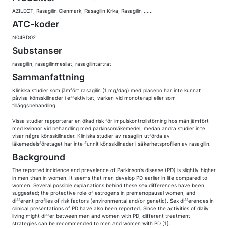
AZILECT, Rasagilin Glenmark, Rasagilin Krka, Rasagilin ......
ATC-koder
N04BD02
Substanser
rasagilin, rasagilinmesilat, rasagilintartrat
Sammanfattning
Kliniska studier som jämfört rasagilin (1 mg/dag) med placebo har inte kunnat
påvisa könsskillnader i effektivitet, varken vid monoterapi eller som
tilläggsbehandling.
Vissa studier rapporterar en ökad risk för impulskontrollstörning hos män jämfört
med kvinnor vid behandling med parkinsonläkemedel, medan andra studier inte
visar några könsskillnader. Kliniska studier av rasagilin utförda av
läkemedelsföretaget har inte funnit könsskillnader i säkerhetsprofilen av rasagilin.
Background
The reported incidence and prevalence of Parkinson’s disease (PD) is slightly higher
in men than in women. It seems that men develop PD earlier in life compared to
women. Several possible explanations behind these sex differences have been
suggested; the protective role of estrogens in premenopausal women, and
different profiles of risk factors (environmental and/or genetic). Sex differences in
clinical presentations of PD have also been reported. Since the activities of daily
living might differ between men and women with PD, different treatment
strategies can be recommended to men and women with PD [1].