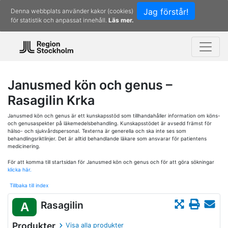
Jag förstår!
Denna webbplats använder kakor (cookies)
för statistik och anpassat innehåll.
Läs mer.
Janusmed kön och genus –
Rasagilin Krka
Janusmed kön och genus är ett kunskapsstöd som tillhandahåller information om köns-
och genusaspekter på läkemedelsbehandling. Kunskapsstödet är avsedd främst för
hälso- och sjukvårdspersonal. Texterna är generella och ska inte ses som
behandlingsriktlinjer. Det är alltid behandlande läkare som ansvarar för patientens
medicinering.
För att komma till startsidan för Janusmed kön och genus och för att göra sökningar
klicka här.
Tillbaka till index
Rasagilin
A
Produkter
Visa alla produkter