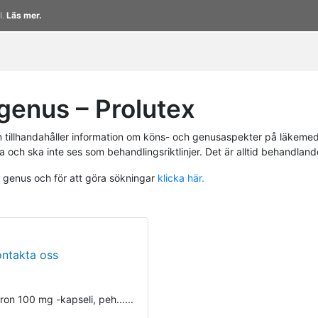
l.
Läs mer.
enus – Prolutex
tillhandahåller information om köns- och genusaspekter på läkemed
a och ska inte ses som behandlingsriktlinjer. Det är alltid behandlan
h genus och för att göra sökningar
klicka här.
ontakta oss
on 100 mg -kapseli, peh......