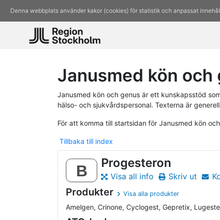
Denna webbplats använder kakor (cookies) för statistik och anpassat innehål
Janusmed kön och g
Janusmed kön och genus är ett kunskapsstöd som 
hälso- och sjukvårdspersonal. Texterna är generell
För att komma till startsidan för Janusmed kön oc
Tillbaka till index
Progesteron
B
Visa all info
Skriv ut
K
Produkter
Visa alla produkter
Amelgen, Crinone, Cyclogest, Gepretix, Lugester