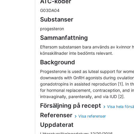
ATC-koder
G03DA04
Substanser
progesteron
Sammanfattning
Eftersom substansen bara används av kvinnor 
könsskillnader inte bedömts relevant.
Background
Progesterone is used as luteal support for wom
downwards with GnRH agonists during ovulation
gonadotropins in assisted reproduction [1]. In 
for hormonal replacement, contraception, and infe
intravaginally, parenterally, and via IUD [2].
Försäljning på recept
Visa hela försä
Referenser
Visa referenser
Uppdaterat
Litteratursökningsdatum: 12/20/2016