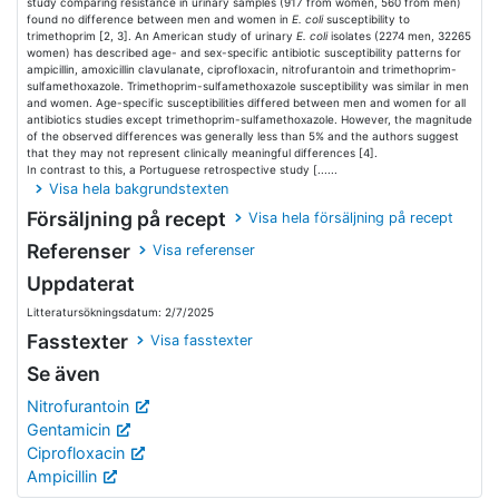
study comparing resistance in urinary samples (917 from women, 560 from men)
found no difference between men and women in
E. coli
susceptibility to
trimethoprim [2, 3]. An American study of urinary
E. coli
isolates (2274 men, 32265
women) has described age- and sex-specific antibiotic susceptibility patterns for
ampicillin, amoxicillin clavulanate, ciprofloxacin, nitrofurantoin and trimethoprim-
sulfamethoxazole. Trimethoprim-sulfamethoxazole susceptibility was similar in men
and women. Age-specific susceptibilities differed between men and women for all
antibiotics studies except trimethoprim-sulfamethoxazole. However, the magnitude
of the observed differences was generally less than 5% and the authors suggest
that they may not represent clinically meaningful differences [4].
In contrast to this, a Portuguese retrospective study [......
Visa hela bakgrundstexten
Försäljning på recept
Visa hela försäljning på recept
Referenser
Visa referenser
Uppdaterat
Litteratursökningsdatum: 2/7/2025
Fasstexter
Visa fasstexter
Se även
Nitrofurantoin
Gentamicin
Ciprofloxacin
Ampicillin