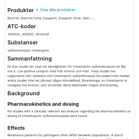
Produkter
Visa alla produkter
Bactrim, Bactrim forte, Eusaprim, Eusaprim forte, Idotr......
ATC-koder
J01EA01, J01EE01, S01AA30
Substanser
sulfametoxazol, trimetoprim
Sammanfattning
En stor studie har visat att känsligheten för trimetoprim-sulfametoxazol var lika
hos
E. coli
-positiva urinprov med
från kvinnor och män. Vissa studier har
rapporterat mer resistens mot trimetoprim-sulfametoxazol hos pojkar/män medan
andra studier inte har påvisat någon könsskillnad. Biverkningar av trimetoprim är
vanligare hos kvinnor, som använder detta läkemedel i högre utsträckning.
Background
Pharmacokinetics and dosing
No studies with a clinically relevant sex analysis regarding the pharmacokinetics or
dosing of trimethoprim-sulfamethoxazole were found.
Effects
Resistance patterns for pathogens often differ between populations. A Dutch