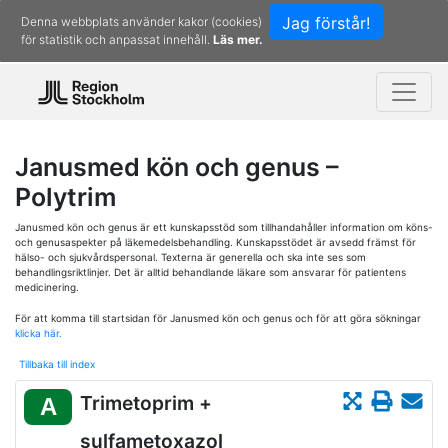
Jag förstår!
Denna webbplats använder kakor (cookies)
för statistik och anpassat innehåll.
Läs mer.
Janusmed kön och genus –
Polytrim
Janusmed kön och genus är ett kunskapsstöd som tillhandahåller information om köns-
och genusaspekter på läkemedelsbehandling. Kunskapsstödet är avsedd främst för
hälso- och sjukvårdspersonal. Texterna är generella och ska inte ses som
behandlingsriktlinjer. Det är alltid behandlande läkare som ansvarar för patientens
medicinering.
För att komma till startsidan för Janusmed kön och genus och för att göra sökningar
klicka här.
Tillbaka till index
Trimetoprim +
A
sulfametoxazol