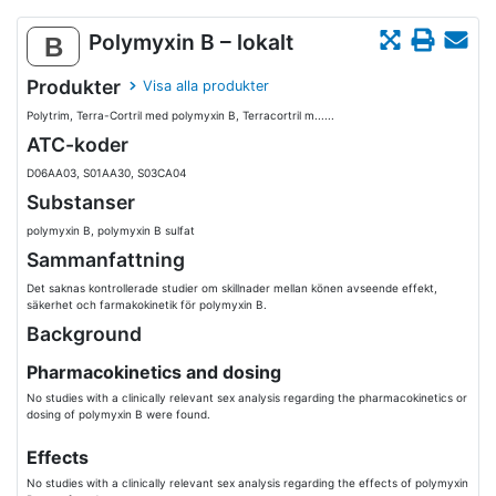
Polymyxin B – lokalt
B
Produkter
Visa alla produkter
Polytrim, Terra-Cortril med polymyxin B, Terracortril m......
ATC-koder
D06AA03, S01AA30, S03CA04
Substanser
polymyxin B, polymyxin B sulfat
Sammanfattning
Det saknas kontrollerade studier om skillnader mellan könen avseende effekt,
säkerhet och farmakokinetik för polymyxin B.
Background
Pharmacokinetics and dosing
No studies with a clinically relevant sex analysis regarding the pharmacokinetics or
dosing of polymyxin B were found.
Effects
No studies with a clinically relevant sex analysis regarding the effects of polymyxin