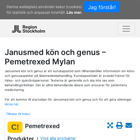
Jag förstår!
Denna webbplats använder kakor (cookies)
för statistik och anpassat innehåll.
Läs mer.
Janusmed kön och genus –
Pemetrexed Mylan
Janusmed kön och genus är ett kunskapsstöd som tillhandahåller information om köns-
och genusaspekter på läkemedelsbehandling. Kunskapsstödet är avsedd främst för
hälso- och sjukvårdspersonal. Texterna är generella och ska inte ses som
behandlingsriktlinjer. Det är alltid behandlande läkare som ansvarar för patientens
medicinering.
För att komma till startsidan för Janusmed kön och genus och för att göra sökningar
klicka här.
Tillbaka till index
Pemetrexed
C!
Produkter
Visa alla produkter