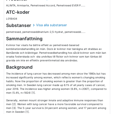
ALIMTA, Armisarte, Pemetrexed Accord, Pemetrexed EVER P......
ATC-koder
L01BA04
Substanser
Visa alla substanser
pemetrexed, pemetrexeddinatrium-2,5-hydrat, pemetrexedd......
Sammanfattning
Kvinnor har visats ha bättre effekt av pemetrexed-baserad
kombinationsbehandling än män. Dock är kvinnor mer benägna att drabbas av
illamående och kräkningar. Pemetrexedbehandling hos såväl kvinnor som män kan
orsaka fosterskada och ska undvikas till flickor och kvinnor som kan tänkas bli
gravida om inte en effektiv preventivmetod ska användas.
Background
The incidence of lung cancer has decreased among men since the 1980s but has
increased significantly among women, which reflects women's changing smoking
habits. Now the proportion of smoking women is greater than the proportion of
smoking men. In Sweden lung cancer made up 6.1% of all yearly cases of cancer,
year 2016. The incidence was higher among women (6.8%, n=2067), compared to
men (5.4%, n=1824) [1].
Generally, women mount stronger innate and adaptive immune responses than
men [2]. Women with lung cancer have a more favorable survival compared to
men [3]. The 5-year survival is 24 percent among women, and 17 percent among
men in Sweden [1].