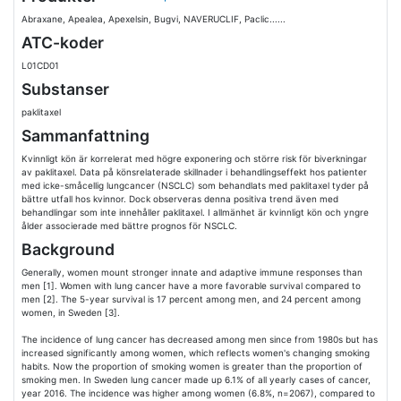
Abraxane, Apealea, Apexelsin, Bugvi, NAVERUCLIF, Paclic......
ATC-koder
L01CD01
Substanser
paklitaxel
Sammanfattning
Kvinnligt kön är korrelerat med högre exponering och större risk för biverkningar
av paklitaxel. Data på könsrelaterade skillnader i behandlingseffekt hos patienter
med icke-småcellig lungcancer (NSCLC) som behandlats med paklitaxel tyder på
bättre utfall hos kvinnor. Dock observeras denna positiva trend även med
behandlingar som inte innehåller paklitaxel. I allmänhet är kvinnligt kön och yngre
ålder associerade med bättre prognos för NSCLC.
Background
Generally, women mount stronger innate and adaptive immune responses than
men [1]. Women with lung cancer have a more favorable survival compared to
men [2]. The 5-year survival is 17 percent among men, and 24 percent among
women, in Sweden [3].
The incidence of lung cancer has decreased among men since from 1980s but has
increased significantly among women, which reflects women's changing smoking
habits. Now the proportion of smoking women is greater than the proportion of
smoking men. In Sweden lung cancer made up 6.1% of all yearly cases of cancer,
year 2016. The incidence was higher among women (6.8%, n=2067), compared to