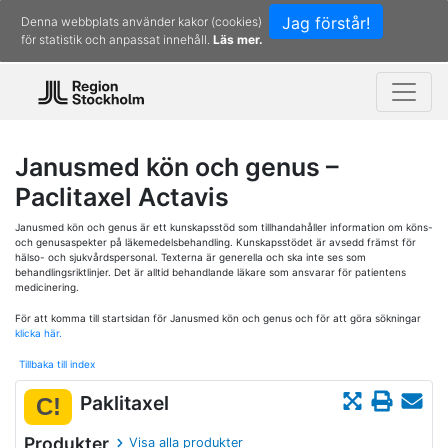
Jag förstår!
Denna webbplats använder kakor (cookies)
för statistik och anpassat innehåll.
Läs mer.
Janusmed kön och genus –
Paclitaxel Actavis
Janusmed kön och genus är ett kunskapsstöd som tillhandahåller information om köns-
och genusaspekter på läkemedelsbehandling. Kunskapsstödet är avsedd främst för
hälso- och sjukvårdspersonal. Texterna är generella och ska inte ses som
behandlingsriktlinjer. Det är alltid behandlande läkare som ansvarar för patientens
medicinering.
För att komma till startsidan för Janusmed kön och genus och för att göra sökningar
klicka här.
Tillbaka till index
Paklitaxel
C!
Produkter
Visa alla produkter