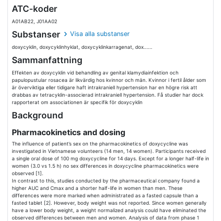
ATC-koder
A01AB22, J01AA02
Substanser
Visa alla substanser
doxycyklin, doxycyklinhyklat, doxycyklinkarragenat, dox......
Sammanfattning
Effekten av doxycyklin vid behandling av genital klamydiainfektion och
papulopustular rosacea är likvärdig hos kvinnor och män. Kvinnor i fertil ålder som
är överviktiga eller tidigare haft intrakraniell hypertension har en högre risk att
drabbas av tetracyklin-associerad intrakraniell hypertension. Få studier har dock
rapporterat om associationen är specifik för doxycyklin
Background
Pharmacokinetics and dosing
The influence of patient’s sex on the pharmacokinetics of doxycycline was
investigated in Vietnamese volunteers (14 men, 14 women). Participants received
a single oral dose of 100 mg doxycycline for 14 days. Except for a longer half-life in
women (3.0 vs 1.5 h) no sex differences in doxycycline pharmacokinetics were
observed [1].
In contrast to this, studies conducted by the pharmaceutical company found a
higher AUC and Cmax and a shorter half-life in women than men. These
differences were more marked when administrated as a fasted capsule than a
fasted tablet [2]. However, body weight was not reported. Since women generally
have a lower body weight, a weight normalized analysis could have eliminated the
observed differences between men and women. Analysis of data from phase 1