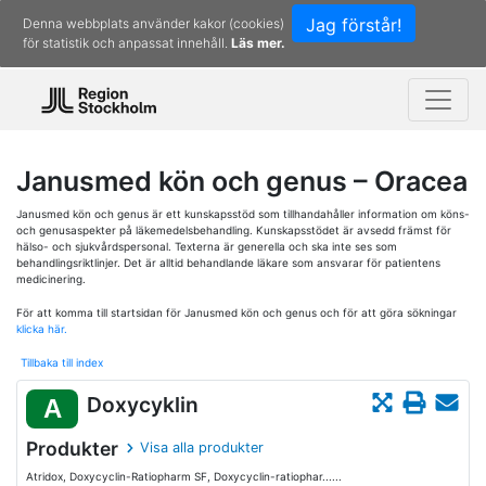
Jag förstår!
Denna webbplats använder kakor (cookies)
för statistik och anpassat innehåll.
Läs mer.
Janusmed kön och genus – Oracea
Janusmed kön och genus är ett kunskapsstöd som tillhandahåller information om köns-
och genusaspekter på läkemedelsbehandling. Kunskapsstödet är avsedd främst för
hälso- och sjukvårdspersonal. Texterna är generella och ska inte ses som
behandlingsriktlinjer. Det är alltid behandlande läkare som ansvarar för patientens
medicinering.
För att komma till startsidan för Janusmed kön och genus och för att göra sökningar
klicka här.
Tillbaka till index
Doxycyklin
A
Produkter
Visa alla produkter
Atridox, Doxycyclin-Ratiopharm SF, Doxycyclin-ratiophar......