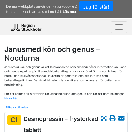
Jag förstår!
Denna webbplats använder kakor (cookies)
för statistik och anpassat innehåll.
Läs mer.
Janusmed kön och genus –
Nocdurna
Janusmed kön och genus är ett kunskapsstöd som tillhandahåller information om köns-
och genusaspekter på läkemedelsbehandling. Kunskapsstödet är avsedd främst för
hälso- och sjukvårdspersonal. Texterna är generella och ska inte ses som
behandlingsriktlinjer. Det är alltid behandlande läkare som ansvarar för patientens
medicinering.
För att komma till startsidan för Janusmed kön och genus och för att göra sökningar
klicka här.
Tillbaka till index
Desmopressin – frystorkad
C!
tablett