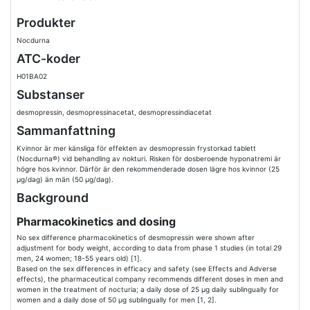
Produkter
Nocdurna
ATC-koder
H01BA02
Substanser
desmopressin, desmopressinacetat, desmopressindiacetat
Sammanfattning
Kvinnor är mer känsliga för effekten av desmopressin frystorkad tablett
(Nocdurna®) vid behandling av nokturi. Risken för dosberoende hyponatremi är
högre hos kvinnor. Därför är den rekommenderade dosen lägre hos kvinnor (25
µg/dag) än män (50 µg/dag).
Background
Pharmacokinetics and dosing
No sex difference pharmacokinetics of desmopressin were shown after
adjustment for body weight, according to data from phase 1 studies (in total 29
men, 24 women; 18-55 years old) [1].
Based on the sex differences in efficacy and safety (see Effects and Adverse
effects), the pharmaceutical company recommends different doses in men and
women in the treatment of nocturia; a daily dose of 25 µg daily sublingually for
women and a daily dose of 50 µg sublingually for men [1, 2].