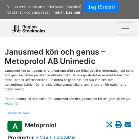
Jag förstår!
Denna webbplats använder kakor (cookies)
för statistik och anpassat innehåll.
Läs mer.
Janusmed kön och genus –
Metoprolol AB Unimedic
Janusmed kön och genus är ett kunskapsstöd som tillhandahåller information om köns-
och genusaspekter på läkemedelsbehandling. Kunskapsstödet är avsedd främst för
hälso- och sjukvårdspersonal. Texterna är generella och ska inte ses som
behandlingsriktlinjer. Det är alltid behandlande läkare som ansvarar för patientens
medicinering.
För att komma till startsidan för Janusmed kön och genus och för att göra sökningar
klicka här.
Tillbaka till index
Metoprolol
A
Produkter
Visa alla produkter