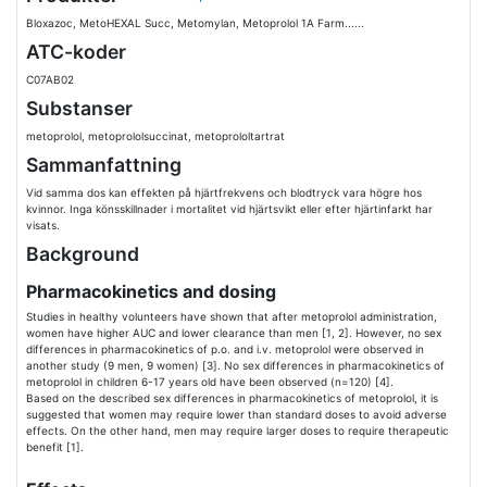
Bloxazoc, MetoHEXAL Succ, Metomylan, Metoprolol 1A Farm......
ATC-koder
C07AB02
Substanser
metoprolol, metoprololsuccinat, metoprololtartrat
Sammanfattning
Vid samma dos kan effekten på hjärtfrekvens och blodtryck vara högre hos
kvinnor. Inga könsskillnader i mortalitet vid hjärtsvikt eller efter hjärtinfarkt har
visats.
Background
Pharmacokinetics and dosing
Studies in healthy volunteers have shown that after metoprolol administration,
women have higher AUC and lower clearance than men [1, 2]. However, no sex
differences in pharmacokinetics of p.o. and i.v. metoprolol were observed in
another study (9 men, 9 women) [3]. No sex differences in pharmacokinetics of
metoprolol in children 6-17 years old have been observed (n=120) [4].
Based on the described sex differences in pharmacokinetics of metoprolol, it is
suggested that women may require lower than standard doses to avoid adverse
effects. On the other hand, men may require larger doses to require therapeutic
benefit [1].