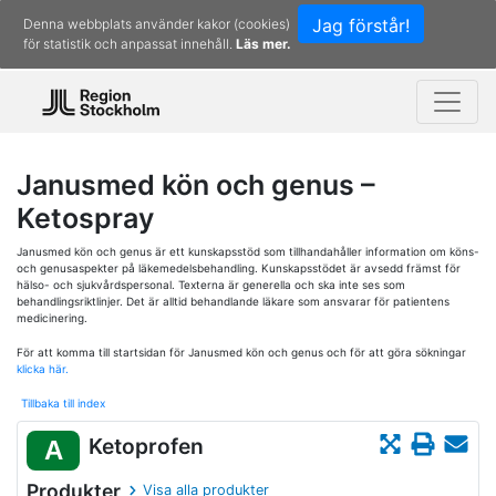
Jag förstår!
Denna webbplats använder kakor (cookies)
för statistik och anpassat innehåll.
Läs mer.
Janusmed kön och genus –
Ketospray
Janusmed kön och genus är ett kunskapsstöd som tillhandahåller information om köns-
och genusaspekter på läkemedelsbehandling. Kunskapsstödet är avsedd främst för
hälso- och sjukvårdspersonal. Texterna är generella och ska inte ses som
behandlingsriktlinjer. Det är alltid behandlande läkare som ansvarar för patientens
medicinering.
För att komma till startsidan för Janusmed kön och genus och för att göra sökningar
klicka här.
Tillbaka till index
Ketoprofen
A
Produkter
Visa alla produkter