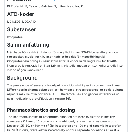
BI Profenid LP, Fastum, Gabrilen N, Ibifen, Ketoflex, K......
ATC-koder
M01AE03, M02AA10
Substanser
ketoprofen
Sammanfattning
Män hade högre risk än kvinnor för magblödning av NSAID-behandling i en stor
retrospektiv studie, men kvinnor hade större risk för magblödning vid
ketoprofenbehandling av reumatoid artrit. Kvinnor hade högre risk för NSAID-
inducerad leverskada i en liten fall-kontrollstudie, medan en stor kohortstudie inte
visade någon könsskillnad.
Background
The prevalence of several clinical pain conditions is higher in women than in men.
Differences in pharmacokinetics, sex hormones, stress response, or socio-cultural
aspects may be of importance [1-3]. Therefore, sex and gender differences of
pain medications are difficult to interpret [4].
Pharmacokinetics and dosing
The pharmacokinetics of ketoprofen enantiomers were evaluated in healthy
volunteers (12 men, 13 women) in an unblinded, randomized crossover study.
Doses of 25, 50, or 100 mg of (R)-ketoprofen and 100 mg of racemic ketoprofen
(R+S) (Orudis®) were administered orally on four separate occasions at least a