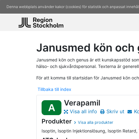
Denna webbplats använder kakor (cookies) för statistik och anpassat innehål
Janusmed kön och g
Janusmed kön och genus är ett kunskapsstöd som 
hälso- och sjukvårdspersonal. Texterna är generell
För att komma till startsidan för Janusmed kön oc
Tillbaka till index
Verapamil
A
Visa all info
Skriv ut
K
Produkter
Visa alla produkter
Isoptin, Isoptin Injektionslösung, Isoptin Retard, V