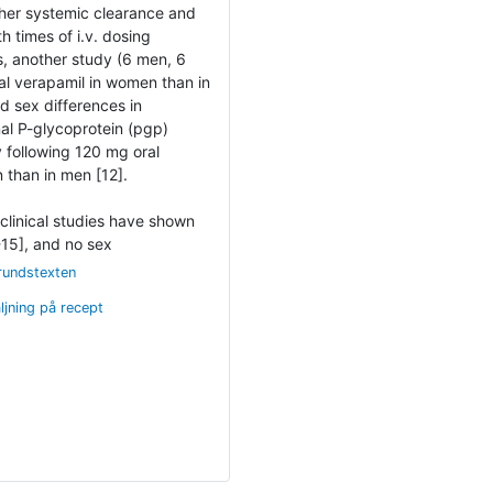
her systemic clearance and
h times of i.v. dosing
s, another study (6 men, 6
l verapamil in women than in
d sex differences in
nal P-glycoprotein (pgp)
ty following 120 mg oral
than in men [12].
clinical studies have shown
-15], and no sex
rundstexten
ljning på recept