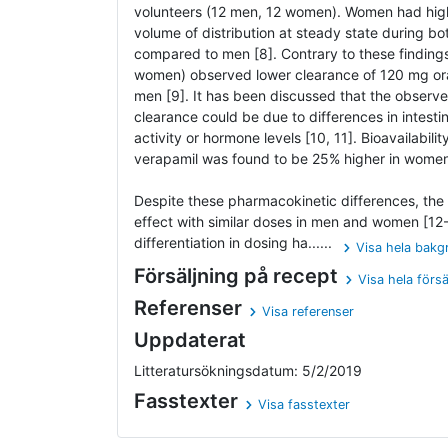
volunteers (12 men, 12 women). Women had hig
volume of distribution at steady state during bot
compared to men [8]. Contrary to these finding
women) observed lower clearance of 120 mg ora
men [9]. It has been discussed that the observe
clearance could be due to differences in intesti
activity or hormone levels [10, 11]. Bioavailabili
verapamil was found to be 25% higher in women 
Despite these pharmacokinetic differences, the 
effect with similar doses in men and women [12
differentiation in dosing ha......
Visa hela bakg
Försäljning på recept
Visa hela försä
Referenser
Visa referenser
Uppdaterat
Litteratursökningsdatum: 5/2/2019
Fasstexter
Visa fasstexter