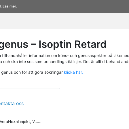
l.
Läs mer.
enus – Isoptin Retard
tillhandahåller information om köns- och genusaspekter på läkemed
a och ska inte ses som behandlingsriktlinjer. Det är alltid behandlan
h genus och för att göra sökningar
klicka här.
ontakta oss
eraHexal injekt, V......