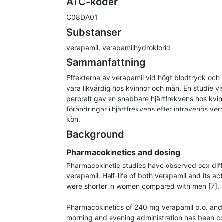
ATC-koder
C08DA01
Substanser
verapamil, verapamilhydroklorid
Sammanfattning
Effekterna av verapamil vid högt blodtryck och ef
vara likvärdig hos kvinnor och män. En studie vi
peroralt gav en snabbare hjärtfrekvens hos kv
förändringar i hjärtfrekvens efter intravenös ve
kön.
Background
Pharmacokinetics and dosing
Pharmacokinetic studies have observed sex diff
verapamil. Half-life of both verapamil and its a
were shorter in women compared with men [7].
Pharmacokinetics of 240 mg verapamil p.o. and 
morning and evening administration has been c