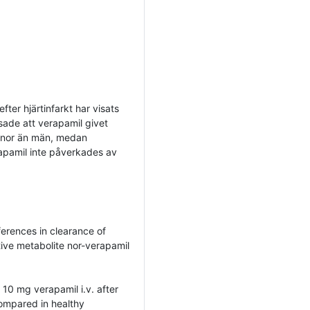
ter hjärtinfarkt har visats
sade att verapamil givet
innor än män, medan
rapamil inte påverkades av
erences in clearance of
ctive metabolite nor-verapamil
10 mg verapamil i.v. after
ompared in healthy