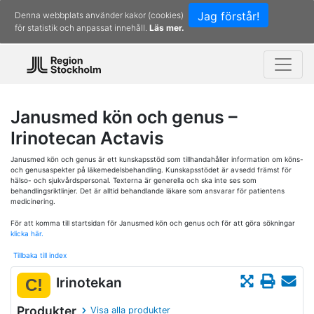
Jag förstår!
Denna webbplats använder kakor (cookies)
för statistik och anpassat innehåll.
Läs mer.
Janusmed kön och genus –
Irinotecan Actavis
Janusmed kön och genus är ett kunskapsstöd som tillhandahåller information om köns-
och genusaspekter på läkemedelsbehandling. Kunskapsstödet är avsedd främst för
hälso- och sjukvårdspersonal. Texterna är generella och ska inte ses som
behandlingsriktlinjer. Det är alltid behandlande läkare som ansvarar för patientens
medicinering.
För att komma till startsidan för Janusmed kön och genus och för att göra sökningar
klicka här.
Tillbaka till index
Irinotekan
C!
Produkter
Visa alla produkter