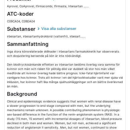
Aprovel, CoAprovel, Ifirmacombi, Ifirmasta, Irbesartan ......
ATC-koder
C09CA04, C09DA04
Substanser
Visa alla substanser
irbesartan, irbesartanhydroklorid (vattenfri), irbesart......
Sammanfattning
Inga stora könsrelaterade skillnader i irbesartans farmakokinetik har observerats
och dosjustering beroende på kön är inte nödvändigt.
Den blodtryckssänkande effekten av irbesartan bedöms överlag vara samma för
kvinnor och män och risken för plötslig död var dubbelt så stor hos män vilket
medförde att kvinnor överlag hade bättre prognos. Icke-fatal hjärtinfarkt var
vanligare hos kvinnor. Trots att kvinnor i en del hjärtsviktsstudier varit mer sjuka vid
inklusion, har kvinnor haft lika många sjukhusinläggningar och en bättre överlevnad
än män.
Background
Clinical and epidemiologic evidence suggests that women with renal disease have
a slower progression to end stage compared with men, but the underlying
mechanisms remain unknown. A possible contributing phenomenon is physiologic
sex-based difference in the function of the renin-angiotensin system (RAS). In a
study (15 men, 15 women) with incremental dosages of irbesartan, blood pressure
declined in both men and women. Women, but not men, achieved a significant
reduction of angiotensin II sensitivity. Men, but not women, continued to show