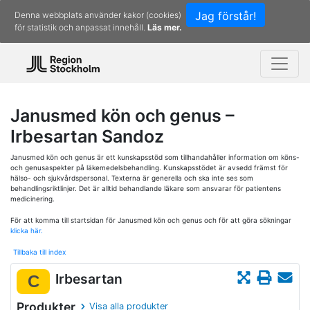
Jag förstår!
Denna webbplats använder kakor (cookies)
för statistik och anpassat innehåll.
Läs mer.
Janusmed kön och genus –
Irbesartan Sandoz
Janusmed kön och genus är ett kunskapsstöd som tillhandahåller information om köns-
och genusaspekter på läkemedelsbehandling. Kunskapsstödet är avsedd främst för
hälso- och sjukvårdspersonal. Texterna är generella och ska inte ses som
behandlingsriktlinjer. Det är alltid behandlande läkare som ansvarar för patientens
medicinering.
För att komma till startsidan för Janusmed kön och genus och för att göra sökningar
klicka här.
Tillbaka till index
Irbesartan
C
Produkter
Visa alla produkter