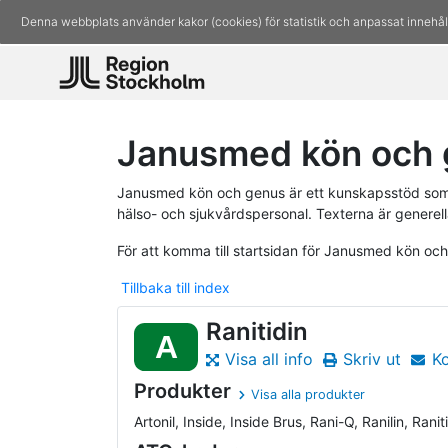
Denna webbplats använder kakor (cookies) för statistik och anpassat innehål
Janusmed kön och g
Janusmed kön och genus är ett kunskapsstöd som 
hälso- och sjukvårdspersonal. Texterna är generell
För att komma till startsidan för Janusmed kön oc
Tillbaka till index
Ranitidin
A
Visa all info
Skriv ut
K
Produkter
Visa alla produkter
Artonil, Inside, Inside Brus, Rani-Q, Ranilin, Raniti