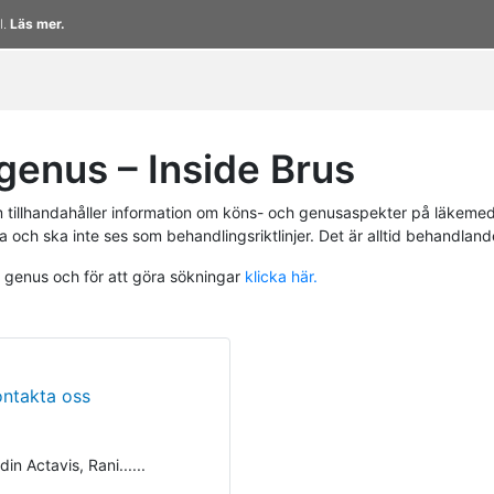
l.
Läs mer.
enus – Inside Brus
tillhandahåller information om köns- och genusaspekter på läkemed
a och ska inte ses som behandlingsriktlinjer. Det är alltid behandlan
h genus och för att göra sökningar
klicka här.
ontakta oss
din Actavis, Rani......