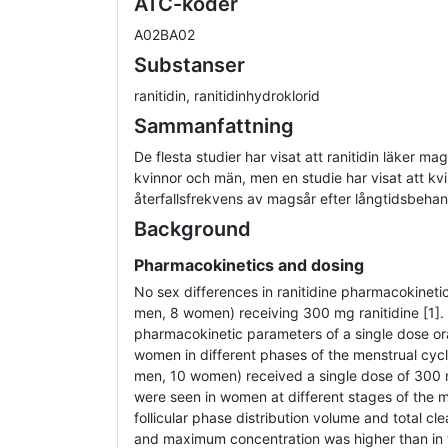
ATC-koder
A02BA02
Substanser
ranitidin, ranitidinhydroklorid
Sammanfattning
De flesta studier har visat att ranitidin läker m
kvinnor och män, men en studie har visat att kv
återfallsfrekvens av magsår efter långtidsbehan
Background
Pharmacokinetics and dosing
No sex differences in ranitidine pharmacokineti
men, 8 women) receiving 300 mg ranitidine [1]. 
pharmacokinetic parameters of a single dose oral
women in different phases of the menstrual cycl
men, 10 women) received a single dose of 300 m
were seen in women at different stages of the m
follicular phase distribution volume and total c
and maximum concentration was higher than in 