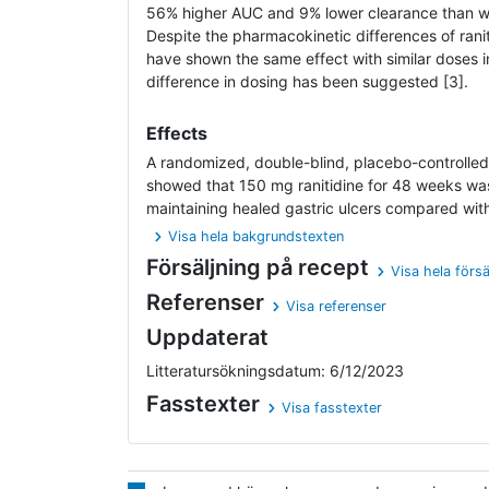
56% higher AUC and 9% lower clearance than wom
Despite the pharmacokinetic differences of raniti
have shown the same effect with similar doses
difference in dosing has been suggested [3].
Effects
A randomized, double-blind, placebo-controlled
showed that 150 mg ranitidine for 48 weeks was
maintaining healed gastric ulcers compared with 
Visa hela bakgrundstexten
Försäljning på recept
Visa hela försä
Referenser
Visa referenser
Uppdaterat
Litteratursökningsdatum: 6/12/2023
Fasstexter
Visa fasstexter