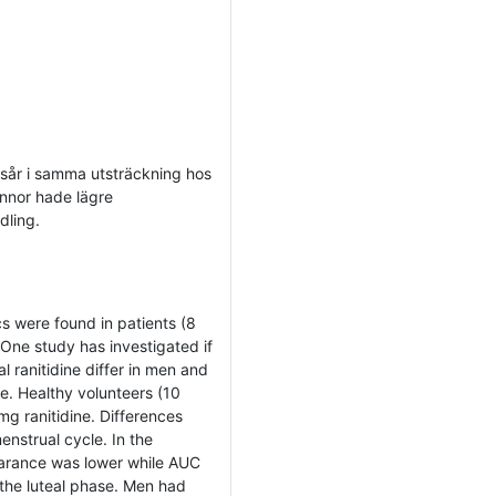
agsår i samma utsträckning hos
innor hade lägre
dling.
cs were found in patients (8
One study has investigated if
 ranitidine differ in men and
e. Healthy volunteers (10
g ranitidine. Differences
enstrual cycle. In the
learance was lower while AUC
the luteal phase. Men had