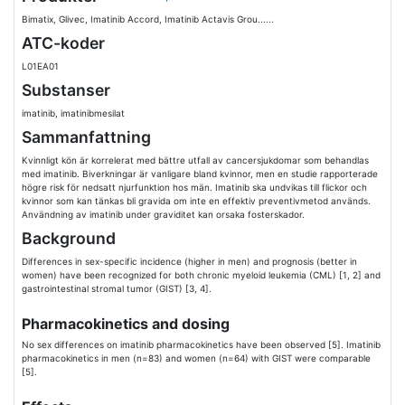
Bimatix, Glivec, Imatinib Accord, Imatinib Actavis Grou......
ATC-koder
L01EA01
Substanser
imatinib, imatinibmesilat
Sammanfattning
Kvinnligt kön är korrelerat med bättre utfall av cancersjukdomar som behandlas
med imatinib. Biverkningar är vanligare bland kvinnor, men en studie rapporterade
högre risk för nedsatt njurfunktion hos män. Imatinib ska undvikas till flickor och
kvinnor som kan tänkas bli gravida om inte en effektiv preventivmetod används.
Användning av imatinib under graviditet kan orsaka fosterskador.
Background
Differences in sex-specific incidence (higher in men) and prognosis (better in
women) have been recognized for both chronic myeloid leukemia (CML) [1, 2] and
gastrointestinal stromal tumor (GIST) [3, 4].
Pharmacokinetics and dosing
No sex differences on imatinib pharmacokinetics have been observed [5]. Imatinib
pharmacokinetics in men (n=83) and women (n=64) with GIST were comparable
[5].