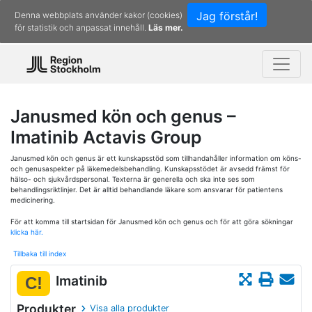
Jag förstår!
Denna webbplats använder kakor (cookies)
för statistik och anpassat innehåll.
Läs mer.
Janusmed kön och genus –
Imatinib Actavis Group
Janusmed kön och genus är ett kunskapsstöd som tillhandahåller information om köns-
och genusaspekter på läkemedelsbehandling. Kunskapsstödet är avsedd främst för
hälso- och sjukvårdspersonal. Texterna är generella och ska inte ses som
behandlingsriktlinjer. Det är alltid behandlande läkare som ansvarar för patientens
medicinering.
För att komma till startsidan för Janusmed kön och genus och för att göra sökningar
klicka här.
Tillbaka till index
Imatinib
C!
Produkter
Visa alla produkter