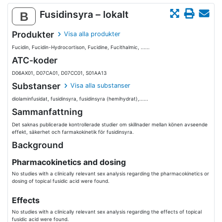
Fusidinsyra – lokalt
B
Produkter
Visa alla produkter
Fucidin, Fucidin-Hydrocortison, Fucidine, Fucithalmic, ......
ATC-koder
D06AX01, D07CA01, D07CC01, S01AA13
Substanser
Visa alla substanser
diolaminfusidat, fusidinsyra, fusidinsyra (hemihydrat),......
Sammanfattning
Det saknas publicerade kontrollerade studier om skillnader mellan könen avseende
effekt, säkerhet och farmakokinetik för fusidinsyra.
Background
Pharmacokinetics and dosing
No studies with a clinically relevant sex analysis regarding the pharmacokinetics or
dosing of topical fusidic acid were found.
Effects
No studies with a clinically relevant sex analysis regarding the effects of topical
fusidic acid were found.