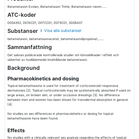
Betametason Evolan, Betametason Trimb, Betametason-neom......
ATC-koder
D05AX52, D07AC01, D07CC01, D07XC01, S02BA07
Substanser
Visa alla substanser
betametason, betametasonacetat, betametasondipropionat,......
Sammanfattning
Det saknas publicerade kontrollerade studier om könsskillnader i effekt och
säkerhet av hudläkemedel innehållande betametason.
Background
Pharmacokinetics and dosing
Topical betamethasone is used for treatment of corticosteroid-responsive
dermatoses [2]. Topical corticosteroids may be systematically absorbed if used on
large areas, on broken skin, or under occlusive dressings [3]. No difference
between men and women has been shown for transdermal absorption in general
[4].
No studies on sex differences in pharmacokinetics or dosing for topical
betamethasone have been found.
Effects
No studies with a clinically relevant sex analysis regarding the effects of topical