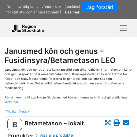
Jag förstår!
Denna webbplats använder kakor (cookies)
för statistik och anpassat innehåll.
Läs mer.
Janusmed kön och genus –
Fusidinsyra/Betametason LEO
Janusmed kön och genus är ett kunskapsstöd som tillhandahåller information om köns-
och genusaspekter på läkemedelsbehandling. Kunskapsstödet är avsedd främst för
hälso- och sjukvårdspersonal. Texterna är generella och ska inte ses som
behandlingsriktlinjer. Det är alltid behandlande läkare som ansvarar för patientens
medicinering.
För att komma till startsidan för Janusmed kön och genus och för att göra sökningar
klicka här.
Tillbaka till index
Betametason – lokalt
B
Produkter
Visa alla produkter