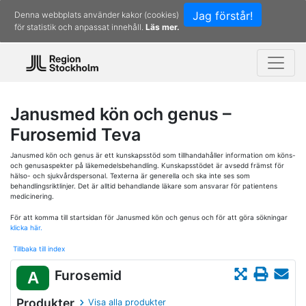
Jag förstår!
Denna webbplats använder kakor (cookies)
för statistik och anpassat innehåll.
Läs mer.
Janusmed kön och genus –
Furosemid Teva
Janusmed kön och genus är ett kunskapsstöd som tillhandahåller information om köns-
och genusaspekter på läkemedelsbehandling. Kunskapsstödet är avsedd främst för
hälso- och sjukvårdspersonal. Texterna är generella och ska inte ses som
behandlingsriktlinjer. Det är alltid behandlande läkare som ansvarar för patientens
medicinering.
För att komma till startsidan för Janusmed kön och genus och för att göra sökningar
klicka här.
Tillbaka till index
Furosemid
A
Produkter
Visa alla produkter