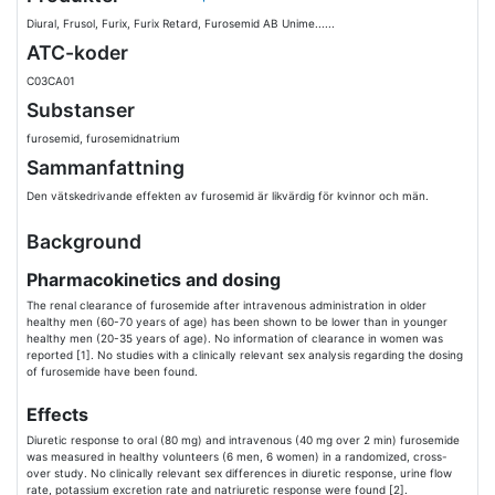
Diural, Frusol, Furix, Furix Retard, Furosemid AB Unime......
ATC-koder
C03CA01
Substanser
furosemid, furosemidnatrium
Sammanfattning
Den vätskedrivande effekten av furosemid är likvärdig för kvinnor och män.
Background
Pharmacokinetics and dosing
The renal clearance of furosemide after intravenous administration in older
healthy men (60-70 years of age) has been shown to be lower than in younger
healthy men (20-35 years of age). No information of clearance in women was
reported [1]. No studies with a clinically relevant sex analysis regarding the dosing
of furosemide have been found.
Effects
Diuretic response to oral (80 mg) and intravenous (40 mg over 2 min) furosemide
was measured in healthy volunteers (6 men, 6 women) in a randomized, cross-
over study. No clinically relevant sex differences in diuretic response, urine flow
rate, potassium excretion rate and natriuretic response were found [2].