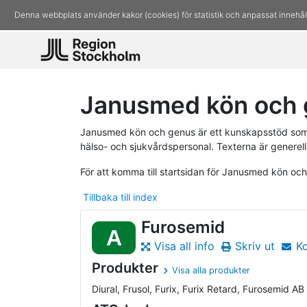
Denna webbplats använder kakor (cookies) för statistik och anpassat innehål
Janusmed kön och 
Janusmed kön och genus är ett kunskapsstöd som 
hälso- och sjukvårdspersonal. Texterna är generell
För att komma till startsidan för Janusmed kön oc
Tillbaka till index
Furosemid
A
Visa all info
Skriv ut
K
Produkter
Visa alla produkter
Diural, Frusol, Furix, Furix Retard, Furosemid AB