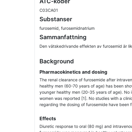
ATC-koder
C03CA01
Substanser
furosemid, furosemidnatrium
Sammanfattning
Den vätskedrivande effekten av furosemid är li
Background
Pharmacokinetics and dosing
The renal clearance of furosemide after intraven
healthy men (60-70 years of age) has been show
younger healthy men (20-35 years of age). No i
women was reported [1]. No studies with a clinic
regarding the dosing of furosemide have been 
Effects
Diuretic response to oral (80 mg) and intraveno