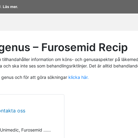
l.
Läs mer.
genus – Furosemid Recip
tillhandahåller information om köns- och genusaspekter på läkemed
a och ska inte ses som behandlingsriktlinjer. Det är alltid behandlan
h genus och för att göra sökningar
klicka här.
ontakta oss
 Unimedic, Furosemid ......