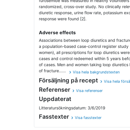
furosemide was measured in healthy volunteers
randomized, cross-over study. No clinically rele
diuretic response, urine flow rate, potassium exc
response were found [2].
Adverse effects
Associations between loop diuretics and fractur
a population-based case-control register stud
women), all prescriptions for loop diuretics wer
cases and control redeemed within 5 years befor
of cases. Men and women taking loop diuretics h
of fracture......
Visa hela bakgrundstexten
Försäljning på recept
Visa hela försä
Referenser
Visa referenser
Uppdaterat
Litteratursökningsdatum: 3/6/2019
Fasstexter
Visa fasstexter