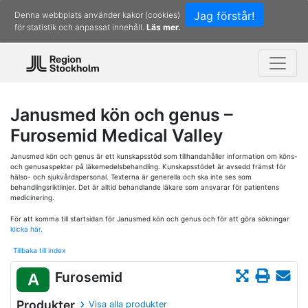
Jag förstår!
Denna webbplats använder kakor (cookies)
för statistik och anpassat innehåll.
Läs mer.
Janusmed kön och genus –
Furosemid Medical Valley
Janusmed kön och genus är ett kunskapsstöd som tillhandahåller information om köns-
och genusaspekter på läkemedelsbehandling. Kunskapsstödet är avsedd främst för
hälso- och sjukvårdspersonal. Texterna är generella och ska inte ses som
behandlingsriktlinjer. Det är alltid behandlande läkare som ansvarar för patientens
medicinering.
För att komma till startsidan för Janusmed kön och genus och för att göra sökningar
klicka här.
Tillbaka till index
Furosemid
A
Produkter
Visa alla produkter