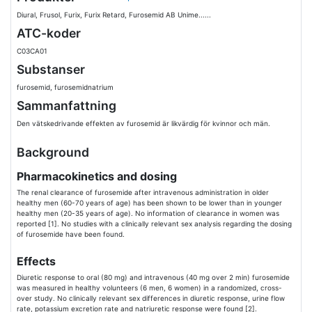
Diural, Frusol, Furix, Furix Retard, Furosemid AB Unime......
ATC-koder
C03CA01
Substanser
furosemid, furosemidnatrium
Sammanfattning
Den vätskedrivande effekten av furosemid är likvärdig för kvinnor och män.
Background
Pharmacokinetics and dosing
The renal clearance of furosemide after intravenous administration in older
healthy men (60-70 years of age) has been shown to be lower than in younger
healthy men (20-35 years of age). No information of clearance in women was
reported [1]. No studies with a clinically relevant sex analysis regarding the dosing
of furosemide have been found.
Effects
Diuretic response to oral (80 mg) and intravenous (40 mg over 2 min) furosemide
was measured in healthy volunteers (6 men, 6 women) in a randomized, cross-
over study. No clinically relevant sex differences in diuretic response, urine flow
rate, potassium excretion rate and natriuretic response were found [2].