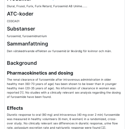
Diural, Frusol, Furix, Furix Retard, Furosemid AB Unime......
ATC-koder
C03CA01
Substanser
furosemid, furosemidnatrium
Sammanfattning
Den vätskedrivande effekten av furosemid är likvärdig för kvinnor och män.
Background
Pharmacokinetics and dosing
The renal clearance of furosemide after intravenous administration in older
healthy men (60-70 years of age) has been shown to be lower than in younger
healthy men (20-35 years of age). No information of clearance in women was
reported [1]. No studies with a clinically relevant sex analysis regarding the dosing
of furosemide have been found.
Effects
Diuretic response to oral (80 mg) and intravenous (40 mg over 2 min) furosemide
was measured in healthy volunteers (6 men, 6 women) in a randomized, cross-
over study. No clinically relevant sex differences in diuretic response, urine flow
rate, potassium excretion rate and natriuretic response were found [2].