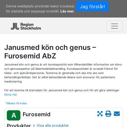
Jag förstår!
Denna webbplats använder kakor (cookies)
för statistik och anpassat innehåll.
Läs mer.
Janusmed kön och genus –
Furosemid AbZ
Janusmed kön och genus är ett kunskapsstöd som tillhandahåller information om köns-
och genusaspekter på läkemedelsbehandling. Kunskapsstödet är avsedd främst för
hälso- och sjukvårdspersonal. Texterna är generella och ska inte ses som
behandlingsriktlinjer. Det är alltid behandlande läkare som ansvarar för patientens
medicinering.
För att komma till startsidan för Janusmed kön och genus och för att göra sökningar
klicka här.
Tillbaka till index
Furosemid
A
Produkter
Visa alla produkter