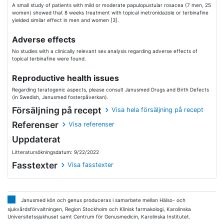
A small study of patients with mild or moderate papulopustular rosacea (7 men, 25
women) showed that 8 weeks treatment with topical metronidazole or terbinafine
yielded similar effect in men and women [3].
Adverse effects
No studies with a clinically relevant sex analysis regarding adverse effects of
topical terbinafine were found.
Reproductive health issues
Regarding teratogenic aspects, please consult Janusmed Drugs and Birth Defects
(in Swedish, Janusmed fosterpåverkan).
Försäljning på recept
Visa hela försäljning på recept
Referenser
Visa referenser
Uppdaterat
Litteratursökningsdatum: 9/22/2022
Fasstexter
Visa fasstexter
Janusmed kön och genus produceras i samarbete mellan Hälso- och
sjukvårdsförvaltningen, Region Stockholm och Klinisk farmakologi, Karolinska
Universitetssjukhuset samt Centrum för Genusmedicin, Karolinska Institutet.