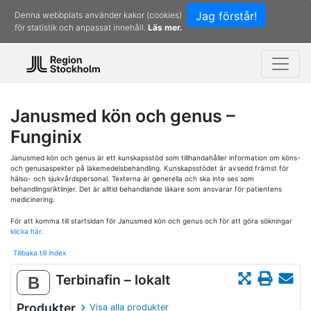
Jag förstår!
Denna webbplats använder kakor (cookies)
för statistik och anpassat innehåll.
Läs mer.
Janusmed kön och genus –
Funginix
Janusmed kön och genus är ett kunskapsstöd som tillhandahåller information om köns-
och genusaspekter på läkemedelsbehandling. Kunskapsstödet är avsedd främst för
hälso- och sjukvårdspersonal. Texterna är generella och ska inte ses som
behandlingsriktlinjer. Det är alltid behandlande läkare som ansvarar för patientens
medicinering.
För att komma till startsidan för Janusmed kön och genus och för att göra sökningar
klicka här.
Tillbaka till index
Terbinafin – lokalt
B
Produkter
Visa alla produkter