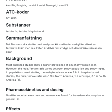
Azurifin, Funginix, Lamisil, Lamisil Dermgel, Lamisil S......
ATC-koder
D01AE15
Substanser
terbinafin, terbinafinhydroklorid
Sammanfattning
Det finns enstaka studier med analys av könsskillnader vad gäller effekt av
terbinafin kräm men resultaten är delvis motstridiga och den kliniska relevansen
oklar.
Background
Most published studies show a higher prevalence of onychomycosis in men.
However, the male/female ratio varies between study population and study types.
In population-based studies, the male/female ratio was 1.6. In hospital-based
studies, the male/female ratio was 1.9 in North America, 1.5 in Europe, 0.8 in South
America [1].
Pharmacokinetics and dosing
No difference between men and women was found for transdermal absorption in
general [2].
Effects