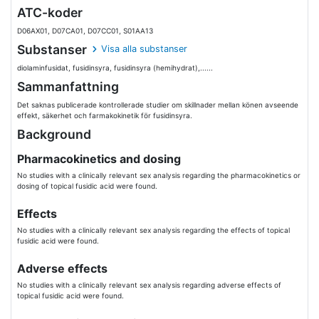
ATC-koder
D06AX01, D07CA01, D07CC01, S01AA13
Substanser
Visa alla substanser
diolaminfusidat, fusidinsyra, fusidinsyra (hemihydrat),......
Sammanfattning
Det saknas publicerade kontrollerade studier om skillnader mellan könen avseende
effekt, säkerhet och farmakokinetik för fusidinsyra.
Background
Pharmacokinetics and dosing
No studies with a clinically relevant sex analysis regarding the pharmacokinetics or
dosing of topical fusidic acid were found.
Effects
No studies with a clinically relevant sex analysis regarding the effects of topical
fusidic acid were found.
Adverse effects
No studies with a clinically relevant sex analysis regarding adverse effects of
topical fusidic acid were found.