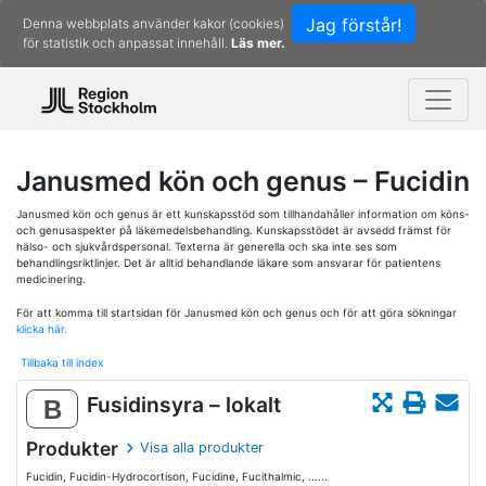
Jag förstår!
Denna webbplats använder kakor (cookies)
för statistik och anpassat innehåll.
Läs mer.
Janusmed kön och genus – Fucidin
Janusmed kön och genus är ett kunskapsstöd som tillhandahåller information om köns-
och genusaspekter på läkemedelsbehandling. Kunskapsstödet är avsedd främst för
hälso- och sjukvårdspersonal. Texterna är generella och ska inte ses som
behandlingsriktlinjer. Det är alltid behandlande läkare som ansvarar för patientens
medicinering.
För att komma till startsidan för Janusmed kön och genus och för att göra sökningar
klicka här.
Tillbaka till index
Fusidinsyra – lokalt
B
Produkter
Visa alla produkter
Fucidin, Fucidin-Hydrocortison, Fucidine, Fucithalmic, ......