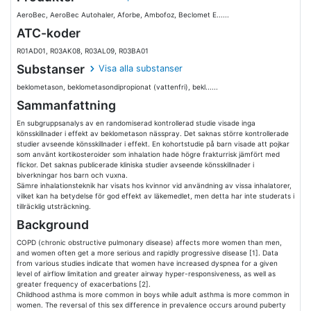
AeroBec, AeroBec Autohaler, Aforbe, Ambofoz, Beclomet E......
ATC-koder
R01AD01, R03AK08, R03AL09, R03BA01
Substanser
Visa alla substanser
beklometason, beklometasondipropionat (vattenfri), bekl......
Sammanfattning
En subgruppsanalys av en randomiserad kontrollerad studie visade inga
könsskillnader i effekt av beklometason nässpray. Det saknas större kontrollerade
studier avseende könsskillnader i effekt. En kohortstudie på barn visade att pojkar
som använt kortikosteroider som inhalation hade högre frakturrisk jämfört med
flickor. Det saknas publicerade kliniska studier avseende könsskillnader i
biverkningar hos barn och vuxna.
Sämre inhalationsteknik har visats hos kvinnor vid användning av vissa inhalatorer,
vilket kan ha betydelse för god effekt av läkemedlet, men detta har inte studerats i
tillräcklig utsträckning.
Background
COPD (chronic obstructive pulmonary disease) affects more women than men,
and women often get a more serious and rapidly progressive disease [1]. Data
from various studies indicate that women have increased dyspnea for a given
level of airflow limitation and greater airway hyper-responsiveness, as well as
greater frequency of exacerbations [2].
Childhood asthma is more common in boys while adult asthma is more common in
women. The reversal of this sex difference in prevalence occurs around puberty