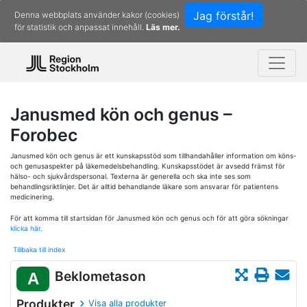
Jag förstår!
Denna webbplats använder kakor (cookies)
för statistik och anpassat innehåll.
Läs mer.
Janusmed kön och genus –
Forobec
Janusmed kön och genus är ett kunskapsstöd som tillhandahåller information om köns-
och genusaspekter på läkemedelsbehandling. Kunskapsstödet är avsedd främst för
hälso- och sjukvårdspersonal. Texterna är generella och ska inte ses som
behandlingsriktlinjer. Det är alltid behandlande läkare som ansvarar för patientens
medicinering.
För att komma till startsidan för Janusmed kön och genus och för att göra sökningar
klicka här.
Tillbaka till index
Beklometason
A
Produkter
Visa alla produkter