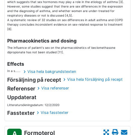
which suggests that sex hormones may play a role in the etiology of asthma [3].
However, some studies suggest that there are sex differences in the expression
and the diagnosing of asthma, and whether women are under-treated for
respiratory diseases or not is discussed [4,5].
A systematic review of 32 studies on sex differences in adult asthma and COPD
therapy concludes inconsistent evidence on sex-related response to treatment
[6].
Pharmacokinetics and dosing
The influence of patient's sex on the pharmacokinetics of beclomethasone
dipropionate has not been studied [11].
Effects
In a s......
Visa hela bakgrundstexten
Försäljning på recept
Visa hela försäljning på recept
Referenser
Visa referenser
Uppdaterat
Litteratursökningsdatum: 12/2/2020
Fasstexter
Visa fasstexter
Formoterol
A