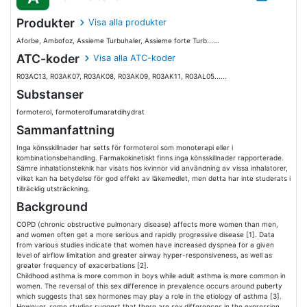
Produkter
Visa alla produkter
Aforbe, Ambofoz, Assieme Turbuhaler, Assieme forte Turb......
ATC-koder
Visa alla ATC-koder
R03AC13, R03AK07, R03AK08, R03AK09, R03AK11, R03AL05......
Substanser
formoterol, formoterolfumaratdihydrat
Sammanfattning
Inga könsskillnader har setts för formoterol som monoterapi eller i
kombinationsbehandling. Farmakokinetiskt finns inga könsskillnader rapporterade.
Sämre inhalationsteknik har visats hos kvinnor vid användning av vissa inhalatorer,
vilket kan ha betydelse för god effekt av läkemedlet, men detta har inte studerats i
tillräcklig utsträckning.
Background
COPD (chronic obstructive pulmonary disease) affects more women than men,
and women often get a more serious and rapidly progressive disease [1]. Data
from various studies indicate that women have increased dyspnea for a given
level of airflow limitation and greater airway hyper-responsiveness, as well as
greater frequency of exacerbations [2].
Childhood asthma is more common in boys while adult asthma is more common in
women. The reversal of this sex difference in prevalence occurs around puberty
which suggests that sex hormones may play a role in the etiology of asthma [3].
However, some studies suggest that there are sex differences in the expression