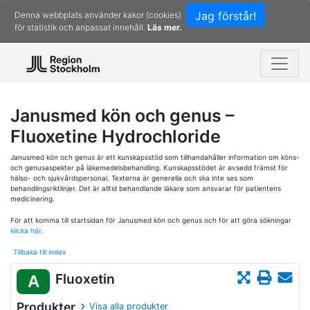
Jag förstår!
Denna webbplats använder kakor (cookies)
för statistik och anpassat innehåll.
Läs mer.
Janusmed kön och genus –
Fluoxetine Hydrochloride
Janusmed kön och genus är ett kunskapsstöd som tillhandahåller information om köns-
och genusaspekter på läkemedelsbehandling. Kunskapsstödet är avsedd främst för
hälso- och sjukvårdspersonal. Texterna är generella och ska inte ses som
behandlingsriktlinjer. Det är alltid behandlande läkare som ansvarar för patientens
medicinering.
För att komma till startsidan för Janusmed kön och genus och för att göra sökningar
klicka här.
Tillbaka till index
Fluoxetin
A
Produkter
Visa alla produkter