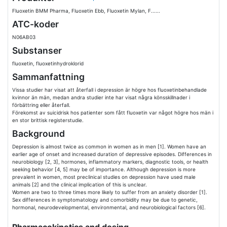
Fluoxetin BMM Pharma, Fluoxetin Ebb, Fluoxetin Mylan, F......
ATC-koder
N06AB03
Substanser
fluoxetin, fluoxetinhydroklorid
Sammanfattning
Vissa studier har visat att återfall i depression är högre hos fluoxetinbehandlade
kvinnor än män, medan andra studier inte har visat några könsskillnader i
förbättring eller återfall.
Förekomst av suicidrisk hos patienter som fått fluoxetin var något högre hos män i
en stor brittisk registerstudie.
Background
Depression is almost twice as common in women as in men [1]. Women have an
earlier age of onset and increased duration of depressive episodes. Differences in
neurobiology [2, 3], hormones, inflammatory markers, diagnostic tools, or health
seeking behavior [4, 5] may be of importance. Although depression is more
prevalent in women, most preclinical studies on depression have used male
animals [2] and the clinical implication of this is unclear.
Women are two to three times more likely to suffer from an anxiety disorder [1].
Sex differences in symptomatology and comorbidity may be due to genetic,
hormonal, neurodevelopmental, environmental, and neurobiological factors [6].