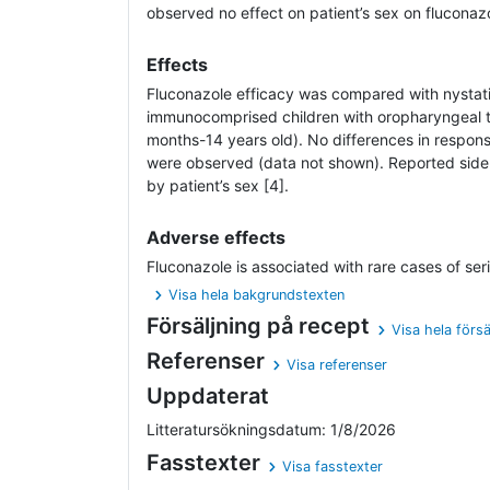
observed no effect on patient’s sex on fluconaz
Effects
Fluconazole efficacy was compared with nystati
immunocomprised children with oropharyngeal th
months-14 years old). No differences in respon
were observed (data not shown). Reported side e
by patient’s sex [4].
Adverse effects
Fluconazole is associated with rare cases of serio
Visa hela bakgrundstexten
Försäljning på recept
Visa hela försä
Referenser
Visa referenser
Uppdaterat
Litteratursökningsdatum: 1/8/2026
Fasstexter
Visa fasstexter