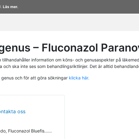
l.
Läs mer.
genus – Fluconazol Parano
tillhandahåller information om köns- och genusaspekter på läkemed
a och ska inte ses som behandlingsriktlinjer. Det är alltid behandlan
h genus och för att göra sökningar
klicka här.
ontakta oss
o, Fluconazol Bluefis......