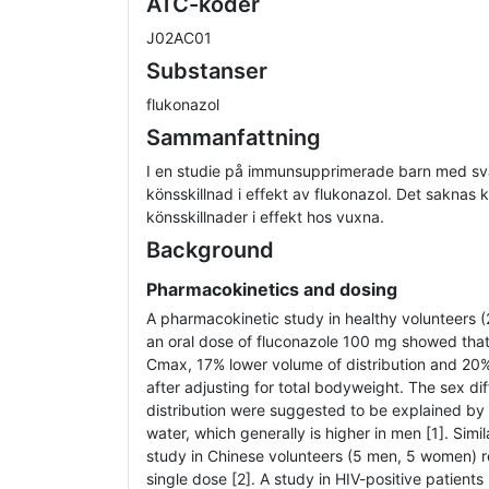
ATC-koder
J02AC01
Substanser
flukonazol
Sammanfattning
I en studie på immunsupprimerade barn med s
könsskillnad i effekt av flukonazol. Det saknas 
könsskillnader i effekt hos vuxna.
Background
Pharmacokinetics and dosing
A pharmacokinetic study in healthy volunteers
an oral dose of fluconazole 100 mg showed th
Cmax, 17% lower volume of distribution and 20% 
after adjusting for total bodyweight. The sex di
distribution were suggested to be explained by 
water, which generally is higher in men [1]. Simi
study in Chinese volunteers (5 men, 5 women) 
single dose [2]. A study in HIV-positive patien