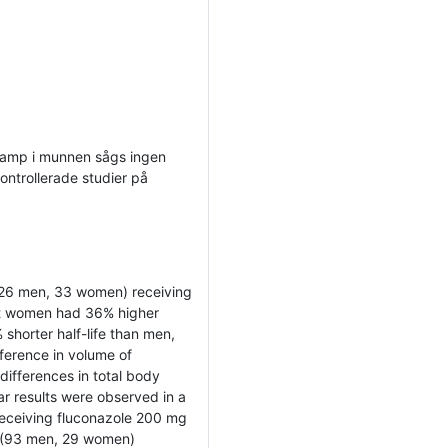
vamp i munnen sågs ingen
kontrollerade studier på
 (26 men, 33 women) receiving
at women had 36% higher
shorter half-life than men,
fference in volume of
differences in total body
lar results were observed in a
receiving fluconazole 200 mg
ts (93 men, 29 women)