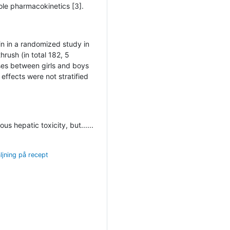
ole pharmacokinetics [3].
n in a randomized study in
rush (in total 182, 5
ses between girls and boys
ffects were not stratified
us hepatic toxicity, but......
ljning på recept