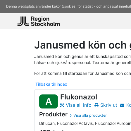
Denna webbplats använder kakor (cookies) för statistik och anpassat innehål
Janusmed kön och 
Janusmed kön och genus är ett kunskapsstöd som 
hälso- och sjukvårdspersonal. Texterna är generell
För att komma till startsidan för Janusmed kön oc
Tillbaka till index
Flukonazol
A
Visa all info
Skriv ut
K
Produkter
Visa alla produkter
Diflucan, Fluconazol Actavis, Fluconazol Aurobind