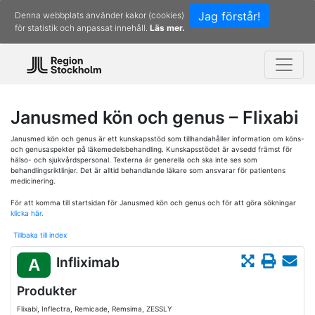
Jag förstår!
Denna webbplats använder kakor (cookies)
för statistik och anpassat innehåll.
Läs mer.
Janusmed kön och genus – Flixabi
Janusmed kön och genus är ett kunskapsstöd som tillhandahåller information om köns-
och genusaspekter på läkemedelsbehandling. Kunskapsstödet är avsedd främst för
hälso- och sjukvårdspersonal. Texterna är generella och ska inte ses som
behandlingsriktlinjer. Det är alltid behandlande läkare som ansvarar för patientens
medicinering.
För att komma till startsidan för Janusmed kön och genus och för att göra sökningar
klicka här.
Tillbaka till index
Infliximab
A
Produkter
Flixabi, Inflectra, Remicade, Remsima, ZESSLY