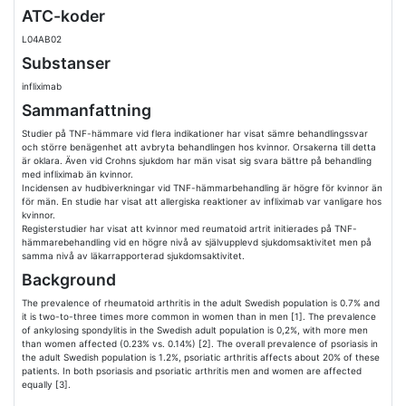
ATC-koder
L04AB02
Substanser
infliximab
Sammanfattning
Studier på TNF-hämmare vid flera indikationer har visat sämre behandlingssvar
och större benägenhet att avbryta behandlingen hos kvinnor. Orsakerna till detta
är oklara. Även vid Crohns sjukdom har män visat sig svara bättre på behandling
med infliximab än kvinnor.
Incidensen av hudbiverkningar vid TNF-hämmarbehandling är högre för kvinnor än
för män. En studie har visat att allergiska reaktioner av infliximab var vanligare hos
kvinnor.
Registerstudier har visat att kvinnor med reumatoid artrit initierades på TNF-
hämmarebehandling vid en högre nivå av självupplevd sjukdomsaktivitet men på
samma nivå av läkarrapporterad sjukdomsaktivitet.
Background
The prevalence of rheumatoid arthritis in the adult Swedish population is 0.7% and
it is two-to-three times more common in women than in men [1]. The prevalence
of ankylosing spondylitis in the Swedish adult population is 0,2%, with more men
than women affected (0.23% vs. 0.14%) [2]. The overall prevalence of psoriasis in
the adult Swedish population is 1.2%, psoriatic arthritis affects about 20% of these
patients. In both psoriasis and psoriatic arthritis men and women are affected
equally [3].