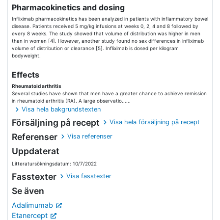
Pharmacokinetics and dosing
Infliximab pharmacokinetics has been analyzed in patients with inflammatory bowel
disease. Patients received 5 mg/kg infusions at weeks 0, 2, 4 and 8 followed by
every 8 weeks. The study showed that volume of distribution was higher in men
than in women [4]. However, another study found no sex differences in infliximab
volume of distribution or clearance [5]. Infliximab is dosed per kilogram
bodyweight.
Effects
Rheumatoid arthritis
Several studies have shown that men have a greater chance to achieve remission
in rheumatoid arthritis (RA). A large observatio......
Visa hela bakgrundstexten
Försäljning på recept
Visa hela försäljning på recept
Referenser
Visa referenser
Uppdaterat
Litteratursökningsdatum: 10/7/2022
Fasstexter
Visa fasstexter
Se även
Adalimumab
Etanercept