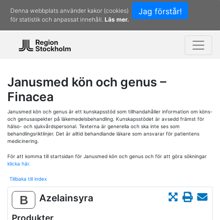
Jag förstår!
Denna webbplats använder kakor (cookies)
för statistik och anpassat innehåll.
Läs mer.
Janusmed kön och genus –
Finacea
Janusmed kön och genus är ett kunskapsstöd som tillhandahåller information om köns-
och genusaspekter på läkemedelsbehandling. Kunskapsstödet är avsedd främst för
hälso- och sjukvårdspersonal. Texterna är generella och ska inte ses som
behandlingsriktlinjer. Det är alltid behandlande läkare som ansvarar för patientens
medicinering.
För att komma till startsidan för Janusmed kön och genus och för att göra sökningar
klicka här.
Tillbaka till index
Azelainsyra
B
Produkter