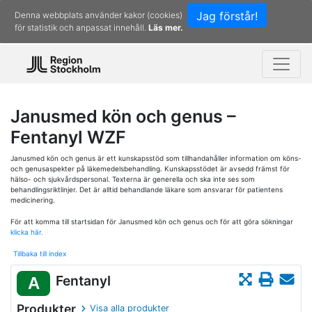
Jag förstår!
Denna webbplats använder kakor (cookies)
för statistik och anpassat innehåll.
Läs mer.
Janusmed kön och genus –
Fentanyl WZF
Janusmed kön och genus är ett kunskapsstöd som tillhandahåller information om köns-
och genusaspekter på läkemedelsbehandling. Kunskapsstödet är avsedd främst för
hälso- och sjukvårdspersonal. Texterna är generella och ska inte ses som
behandlingsriktlinjer. Det är alltid behandlande läkare som ansvarar för patientens
medicinering.
För att komma till startsidan för Janusmed kön och genus och för att göra sökningar
klicka här.
Tillbaka till index
Fentanyl
A
Produkter
Visa alla produkter