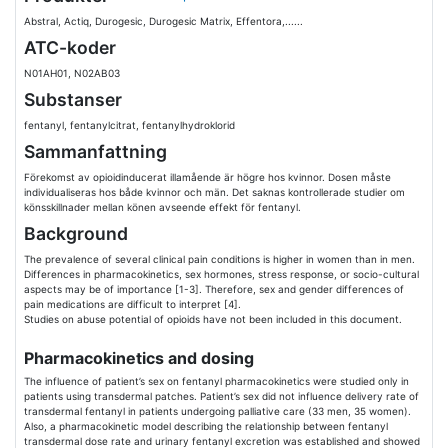
Abstral, Actiq, Durogesic, Durogesic Matrix, Effentora,......
ATC-koder
N01AH01, N02AB03
Substanser
fentanyl, fentanylcitrat, fentanylhydroklorid
Sammanfattning
Förekomst av opioidinducerat illamående är högre hos kvinnor. Dosen måste
individualiseras hos både kvinnor och män. Det saknas kontrollerade studier om
könsskillnader mellan könen avseende effekt för fentanyl.
Background
The prevalence of several clinical pain conditions is higher in women than in men.
Differences in pharmacokinetics, sex hormones, stress response, or socio-cultural
aspects may be of importance [1-3]. Therefore, sex and gender differences of
pain medications are difficult to interpret [4].
Studies on abuse potential of opioids have not been included in this document.
Pharmacokinetics and dosing
The influence of patient’s sex on fentanyl pharmacokinetics were studied only in
patients using transdermal patches. Patient’s sex did not influence delivery rate of
transdermal fentanyl in patients undergoing palliative care (33 men, 35 women).
Also, a pharmacokinetic model describing the relationship between fentanyl
transdermal dose rate and urinary fentanyl excretion was established and showed