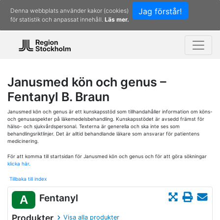
Jag förstår!
Denna webbplats använder kakor (cookies)
för statistik och anpassat innehåll.
Läs mer.
Janusmed kön och genus –
Fentanyl B. Braun
Janusmed kön och genus är ett kunskapsstöd som tillhandahåller information om köns-
och genusaspekter på läkemedelsbehandling. Kunskapsstödet är avsedd främst för
hälso- och sjukvårdspersonal. Texterna är generella och ska inte ses som
behandlingsriktlinjer. Det är alltid behandlande läkare som ansvarar för patientens
medicinering.
För att komma till startsidan för Janusmed kön och genus och för att göra sökningar
klicka här.
Tillbaka till index
Fentanyl
A
Produkter
Visa alla produkter