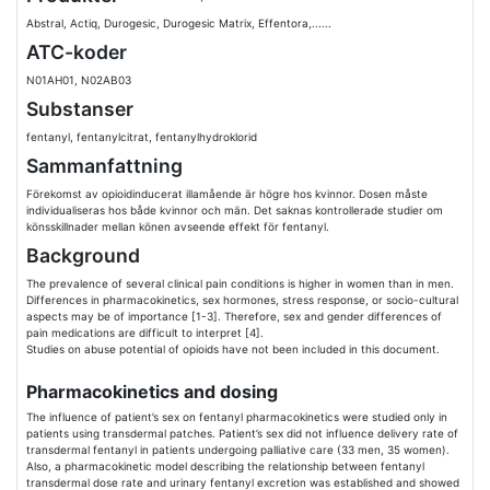
Abstral, Actiq, Durogesic, Durogesic Matrix, Effentora,......
ATC-koder
N01AH01, N02AB03
Substanser
fentanyl, fentanylcitrat, fentanylhydroklorid
Sammanfattning
Förekomst av opioidinducerat illamående är högre hos kvinnor. Dosen måste
individualiseras hos både kvinnor och män. Det saknas kontrollerade studier om
könsskillnader mellan könen avseende effekt för fentanyl.
Background
The prevalence of several clinical pain conditions is higher in women than in men.
Differences in pharmacokinetics, sex hormones, stress response, or socio-cultural
aspects may be of importance [1-3]. Therefore, sex and gender differences of
pain medications are difficult to interpret [4].
Studies on abuse potential of opioids have not been included in this document.
Pharmacokinetics and dosing
The influence of patient’s sex on fentanyl pharmacokinetics were studied only in
patients using transdermal patches. Patient’s sex did not influence delivery rate of
transdermal fentanyl in patients undergoing palliative care (33 men, 35 women).
Also, a pharmacokinetic model describing the relationship between fentanyl
transdermal dose rate and urinary fentanyl excretion was established and showed