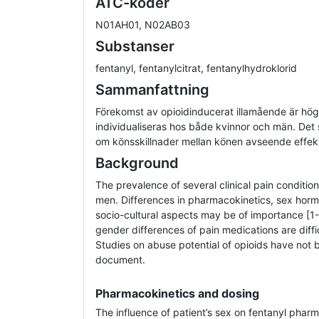
ATC-koder
N01AH01, N02AB03
Substanser
fentanyl, fentanylcitrat, fentanylhydroklorid
Sammanfattning
Förekomst av opioidinducerat illamående är hög
individualiseras hos både kvinnor och män. Det 
om könsskillnader mellan könen avseende effekt
Background
The prevalence of several clinical pain conditio
men. Differences in pharmacokinetics, sex horm
socio-cultural aspects may be of importance [1-
gender differences of pain medications are difficu
Studies on abuse potential of opioids have not b
document.
Pharmacokinetics and dosing
The influence of patient’s sex on fentanyl phar