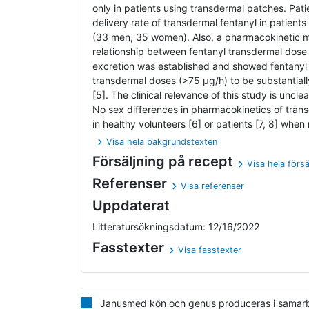
only in patients using transdermal patches. Patie
delivery rate of transdermal fentanyl in patients
(33 men, 35 women). Also, a pharmacokinetic m
relationship between fentanyl transdermal dose 
excretion was established and showed fentanyl 
transdermal doses (>75 µg/h) to be substantial
[5]. The clinical relevance of this study is unclea
No sex differences in pharmacokinetics of tran
in healthy volunteers [6] or patients [7, 8] when r
Visa hela bakgrundstexten
Försäljning på recept
Visa hela försä
Referenser
Visa referenser
Uppdaterat
Litteratursökningsdatum: 12/16/2022
Fasstexter
Visa fasstexter
Janusmed kön och genus produceras i samarbet