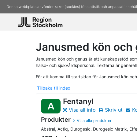
Denna webbplats använder kakor (cookies) för statistik och anpassat innehål
Janusmed kön och g
Janusmed kön och genus är ett kunskapsstöd som 
hälso- och sjukvårdspersonal. Texterna är generell
För att komma till startsidan för Janusmed kön oc
Tillbaka till index
Fentanyl
A
Visa all info
Skriv ut
K
Produkter
Visa alla produkter
Abstral, Actiq, Durogesic, Durogesic Matrix, Effen