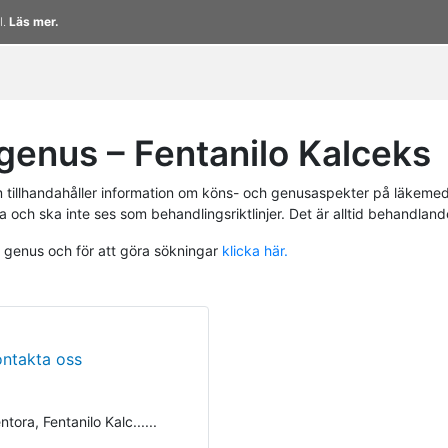
l.
Läs mer.
enus – Fentanilo Kalceks
tillhandahåller information om köns- och genusaspekter på läkemed
a och ska inte ses som behandlingsriktlinjer. Det är alltid behandlan
h genus och för att göra sökningar
klicka här.
ontakta oss
tora, Fentanilo Kalc......