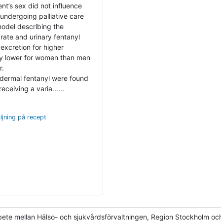
nt’s sex did not influence
 undergoing palliative care
odel describing the
rate and urinary fentanyl
excretion for higher
ly lower for women than men
r.
sdermal fentanyl were found
eceiving a varia......
ljning på recept
e mellan Hälso- och sjukvårdsförvaltningen, Region Stockholm och K