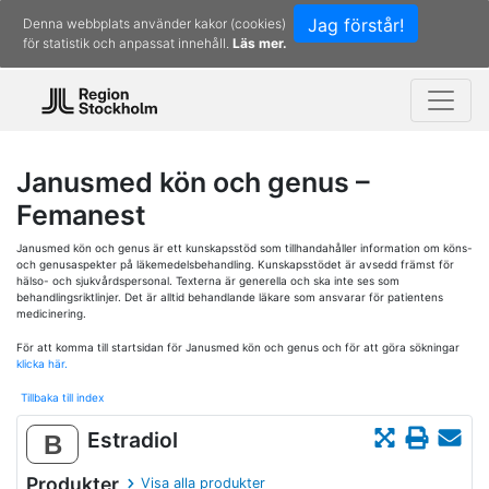
Jag förstår!
Denna webbplats använder kakor (cookies)
för statistik och anpassat innehåll.
Läs mer.
Janusmed kön och genus –
Femanest
Janusmed kön och genus är ett kunskapsstöd som tillhandahåller information om köns-
och genusaspekter på läkemedelsbehandling. Kunskapsstödet är avsedd främst för
hälso- och sjukvårdspersonal. Texterna är generella och ska inte ses som
behandlingsriktlinjer. Det är alltid behandlande läkare som ansvarar för patientens
medicinering.
För att komma till startsidan för Janusmed kön och genus och för att göra sökningar
klicka här.
Tillbaka till index
Estradiol
B
Produkter
Visa alla produkter