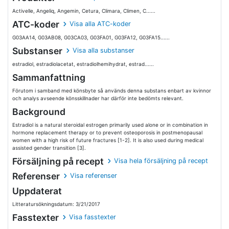
Activelle, Angeliq, Angemin, Cetura, Climara, Climen, C......
ATC-koder
Visa alla ATC-koder
G03AA14, G03AB08, G03CA03, G03FA01, G03FA12, G03FA15......
Substanser
Visa alla substanser
estradiol, estradiolacetat, estradiolhemihydrat, estrad......
Sammanfattning
Förutom i samband med könsbyte så används denna substans enbart av kvinnor
och analys avseende könsskillnader har därför inte bedömts relevant.
Background
Estradiol is a natural steroidal estrogen primarily used alone or in combination in
hormone replacement therapy or to prevent osteoporosis in postmenopausal
women with a high risk of future fractures [1-2]. It is also used during medical
assisted gender transition [3].
Försäljning på recept
Visa hela försäljning på recept
Referenser
Visa referenser
Uppdaterat
Litteratursökningsdatum: 3/21/2017
Fasstexter
Visa fasstexter